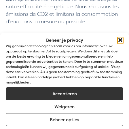
notre efficacité énergétique. Nous réduisons les
émissions de CO2 et limitons la consommation
d’eau dans la mesure du possible.
Beheer je privacy
Build to last
Wij gebruiken technologieën zoals cookies om informatie over uw
apparaat op te slaan en/of te raadplegen. We doen dit met als doel
om de beste ervaring te bieden en om gepersonaliseerde en niet-
Jatu est fidèle à sa mission et met tout en
gepersonaliseerde advertenties te tonen. Door in te stemmen met deze
œuvre pour développer les aspects socio-
technologieën kunnen wij gegevens zoals surfgedrag of unieke ID's op
économiques et écologiques de l’entreprise de
deze site verwerken. Als u geen toestemming geeft of uw toestemming
intrekt, kan dit een nadelige invloed hebben op bepaalde functies en
manière innovante et responsable.
mogelijkheden.
Nous voulons aller au-delà de la « responsabilité
Accepteren
sociale des entreprises », c’est pourquoi nous
Weigeren
parlons d’entrepreneuriat BTL, ce qui signifie : «
Build to last ». Nous sommes convaincus que
Beheer opties
nous pouvons faire la différence dans notre