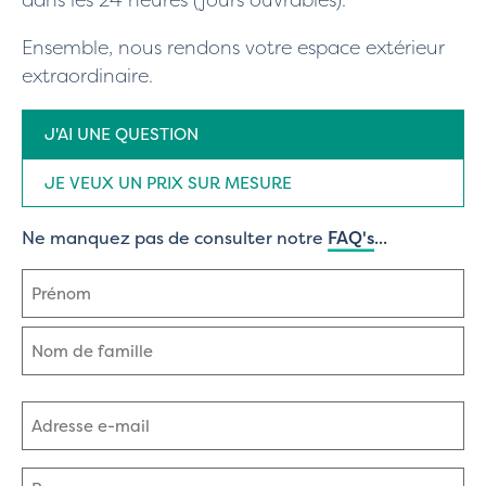
dans les 24 heures (jours ouvrables).
Ensemble, nous rendons votre espace extérieur
extraordinaire.
Type
J'AI UNE QUESTION
de
demande
(Nécessaire)
JE VEUX UN PRIX SUR MESURE
Ne manquez pas de consulter notre
FAQ's
...
Nom
(Nécessaire)
Prénom
Nom
Adresse
e-
mail
(Nécessaire)
Commentaires