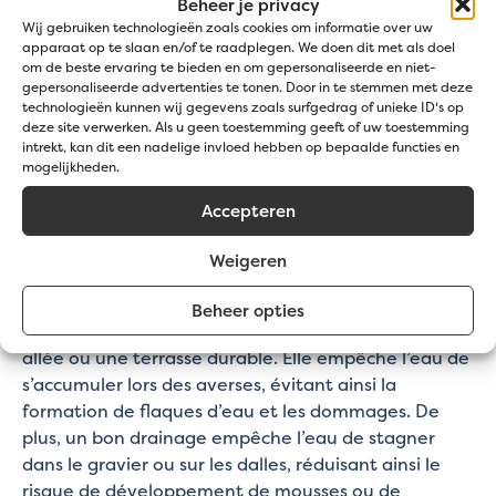
Beheer je privacy
dalles de gravier
afin qu’elles s’insèrent
Wij gebruiken technologieën zoals cookies om informatie over uw
parfaitement.
apparaat op te slaan en/of te raadplegen. We doen dit met als doel
om de beste ervaring te bieden en om gepersonaliseerde en niet-
Remplir avec du gravier décoratif
:
gepersonaliseerde advertenties te tonen. Door in te stemmen met deze
Remplissez l’espace entre les dalles avec votre
technologieën kunnen wij gegevens zoals surfgedrag of unieke ID's op
gravier décoratif
préféré. Optez pour une
deze site verwerken. Als u geen toestemming geeft of uw toestemming
intrekt, kan dit een nadelige invloed hebben op bepaalde functies en
couleur complémentaire pour un effet rustique
mogelijkheden.
ou jouez avec un contraste pour un design
créatif.
Accepteren
Pourquoi une fondation perméable
Weigeren
est-elle importante ?
Beheer opties
Une fondation perméable est essentielle pour une
allée ou une terrasse durable. Elle empêche l’eau de
s’accumuler lors des averses, évitant ainsi la
formation de flaques d’eau et les dommages. De
plus, un bon drainage empêche l’eau de stagner
dans le gravier ou sur les dalles, réduisant ainsi le
risque de développement de mousses ou de