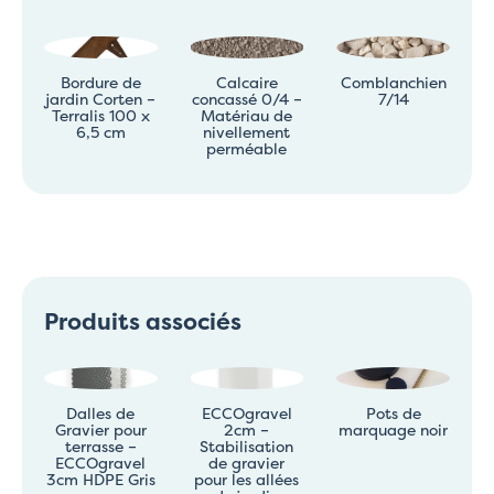
Bordure de
Calcaire
Comblanchien
jardin Corten –
concassé 0/4 –
7/14
Terralis 100 x
Matériau de
6,5 cm
nivellement
perméable
Produits associés
Dalles de
ECCOgravel
Pots de
Gravier pour
2cm –
marquage noir
terrasse –
Stabilisation
ECCOgravel
de gravier
3cm HDPE Gris
pour les allées