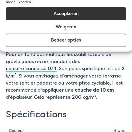
mogelijkheden.
Souvent combiné avec
Pots de marquage
faciles à fixer pour indiquer les places de
Accepteren
stationnement. Disponible en blanc ou en noir.
Weigeren
Sous-couche pour
stabilisateurs de gravier
Beheer opties
Pour un fond optimal sous les stabilisateurs de
gravier,nous recommandons des
calcaire concassé 0/4
. Son poids spécifique est de
2
t/m³
. Si vous envisagez d'aménager votre terrasse,
votre sentier pédestre ou votre piste cyclable, il est
recommandé d'appliquer une
couche de 10 cm
d'épaisseur. Cela représente 200 kg/m².
Spécifications
Blanc
Couleur