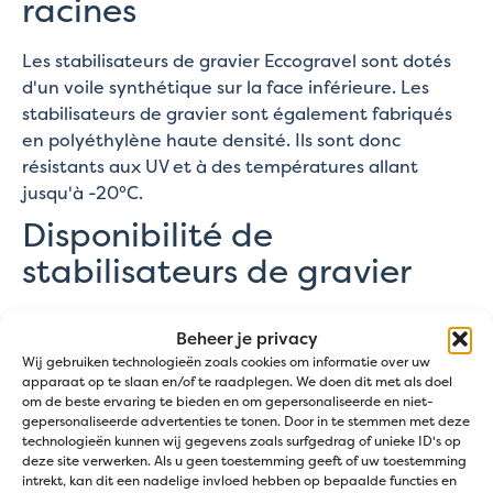
racines
Les stabilisateurs de gravier Eccogravel sont dotés
d'un voile synthétique sur la face inférieure. Les
stabilisateurs de gravier sont également fabriqués
en polyéthylène haute densité. Ils sont donc
résistants aux UV et à des températures allant
jusqu'à -20°C.
Disponibilité de
stabilisateurs de gravier
Disponible en blanc ou gris, selon la couleur du
Beheer je privacy
gravier. Vous pouvez choisir entre des tapis
Wij gebruiken technologieën zoals cookies om informatie over uw
blancs ou gris.
apparaat op te slaan en/of te raadplegen. We doen dit met als doel
D'une
longueur de 1,6 m
et d'une
largeur de
om de beste ervaring te bieden en om gepersonaliseerde en niet-
gepersonaliseerde advertenties te tonen. Door in te stemmen met deze
1,2 m
, elles couvrent
1,92 m²
. Ils sont pliés en
technologieën kunnen wij gegevens zoals surfgedrag of unieke ID's op
deux dans le sens de la longueur. Cela permet
deze site verwerken. Als u geen toestemming geeft of uw toestemming
de les diviser facilement à 80 cm.
intrekt, kan dit een nadelige invloed hebben op bepaalde functies en