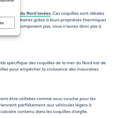
tenir
 bepaalde
 de la mer du Nord lavées
. Ces coquilles sont idéales
 vides sanitaires grâce à leurs propriétés thermiques
es
es ne se décomposent pas, vous n’aurez donc pas à
ds spécifique des coquilles de la mer du Nord est de
uilles pour empêcher la croissance des mauvaises
euvent être utilisées comme sous-couche pour les
nviennent parfaitement aux véhicules légers à
lcaire contenu dans les coquilles d’argile.