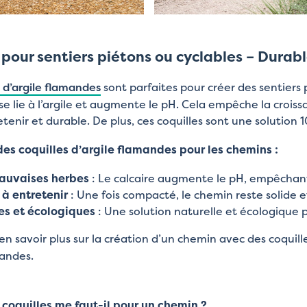
 pour sentiers piétons ou cyclables – Durab
s d’argile flamandes
sont parfaites pour créer des sentiers 
i se lie à l’argile et augmente le pH. Cela empêche la cro
etenir et durable. De plus, ces coquilles sont une solution
es coquilles d’argile flamandes pour les chemins :
auvaises herbes
: Le calcaire augmente le pH, empêchant
 à entretenir
: Une fois compacté, le chemin reste solide e
es et écologiques
: Une solution naturelle et écologique p
en savoir plus sur la création d’un chemin avec des coquil
mandes.
coquilles me faut-il pour un chemin ?