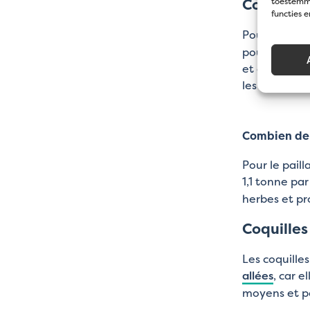
Coquilles
toestemmi
functies 
Pour un paill
pour de nomb
et anti-humi
les remplac
Combien de 
Pour le pail
1,1 tonne par
herbes et pr
Coquille
Les coquille
allées
, car 
moyens et pe