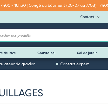
: 7h00 – 16h30 | Congé du bâtiment (20/07 au 7/08) : 7h00 
Contact
e
re de lave
Couvre-sol
Sol de jardin
culateur de gravier
Contact expert
UILLAGES