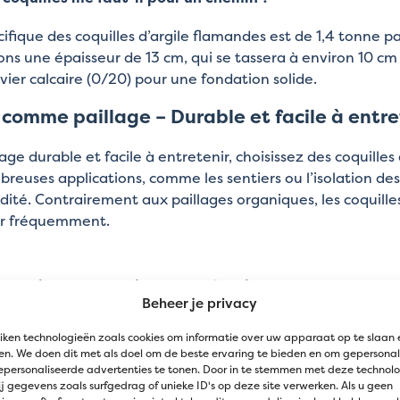
cifique des coquilles d’argile flamandes est de 1,4 tonne p
 une épaisseur de 13 cm, qui se tassera à environ 10 cm
vier calcaire (0/20) pour une fondation solide.
 comme paillage – Durable et facile à entre
age durable et facile à entretenir, choisissez des coquilles
reuses applications, comme les sentiers ou l’isolation des
dité. Contrairement aux paillages organiques, les coquill
er fréquemment.
coquilles me faut-il pour un chemin ?
Beheer je privacy
cifique des coquilles d’argile flamandes est de 1,4 tonne p
iken technologieën zoals cookies om informatie over uw apparaat op te slaan 
 une épaisseur de 13 cm, qui se tassera à environ 10 cm
n. We doen dit met als doel om de beste ervaring te bieden en om gepersonal
vier calcaire
(0/20) pour une fondation solide.
epersonaliseerde advertenties te tonen. Door in te stemmen met deze technol
j gegevens zoals surfgedrag of unieke ID's op deze site verwerken. Als u geen