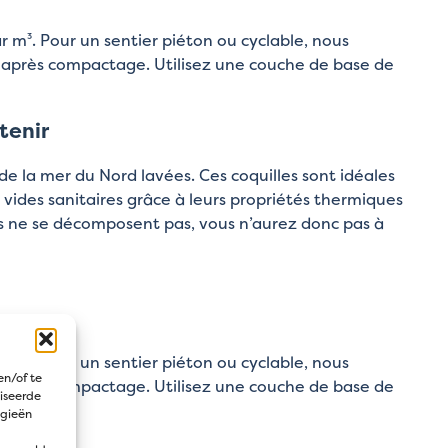
ar m³. Pour un sentier piéton ou cyclable, nous
 après compactage. Utilisez une couche de base de
tenir
 de la mer du Nord lavées. Ces coquilles sont idéales
 vides sanitaires grâce à leurs propriétés thermiques
es ne se décomposent pas, vous n’aurez donc pas à
ar m³. Pour un sentier piéton ou cyclable, nous
en/of te
 après compactage. Utilisez une couche de base de
iseerde
ogieën