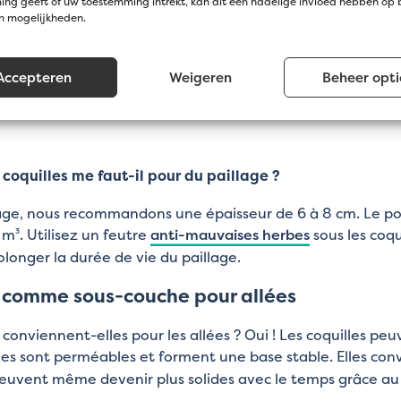
 comme paillage – Durable et facile à entre
ng geeft of uw toestemming intrekt, kan dit een nadelige invloed hebben op
en mogelijkheden.
age durable et facile à entretenir, choisissez des
coquilles
reuses applications, comme les sentiers ou l’isolation des
Accepteren
Weigeren
Beheer opti
dité. Contrairement aux paillages organiques, les coquill
er fréquemment.
coquilles me faut-il pour du paillage ?
lage, nous recommandons une épaisseur de 6 à 8 cm. Le poi
 m³. Utilisez un feutre
anti-mauvaises herbes
sous les coq
olonger la durée de vie du paillage.
s comme sous-couche pour allées
s conviennent-elles pour les allées ? Oui ! Les coquilles p
elles sont perméables et forment une base stable. Elles co
uvent même devenir plus solides avec le temps grâce au ca