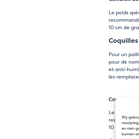
Le poids spé
recommandons
10 cm de gra
Coquilles
Pour un paill
pour de nomb
et anti-humi
les remplac
Combien de 
Le poids spé
Wij gebru
recommandons
raadplege
10 cm de
gra
en niet-g
kunnen wi