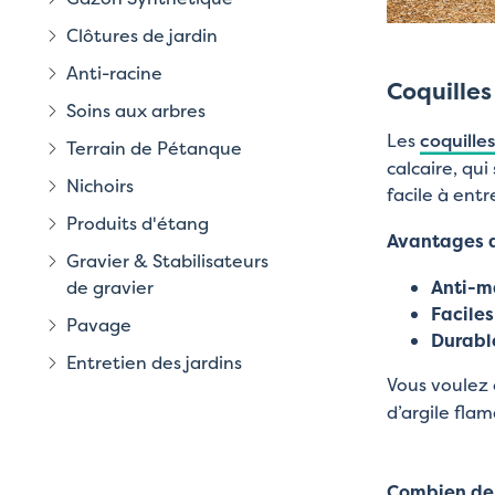
Clôtures de jardin
Anti-racine
Coquilles
Soins aux arbres
Les
coquille
Terrain de Pétanque
calcaire, qu
Nichoirs
facile à entr
Produits d'étang
Avantages d
Gravier & Stabilisateurs
de gravier
Anti-m
Faciles
Pavage
Durabl
Entretien des jardins
Vous voulez 
d’argile fla
Combien de 