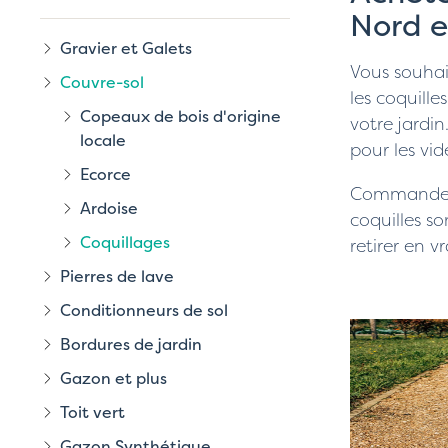
Nord e
Gravier et Galets
Vous souha
Couvre-sol
les coquill
Copeaux de bois d'origine
votre jardin
locale
pour les vid
Ecorce
Commandez f
Ardoise
coquilles s
Coquillages
retirer en v
Pierres de lave
Conditionneurs de sol
Bordures de jardin
Gazon et plus
Toit vert
Gazon Synthétique