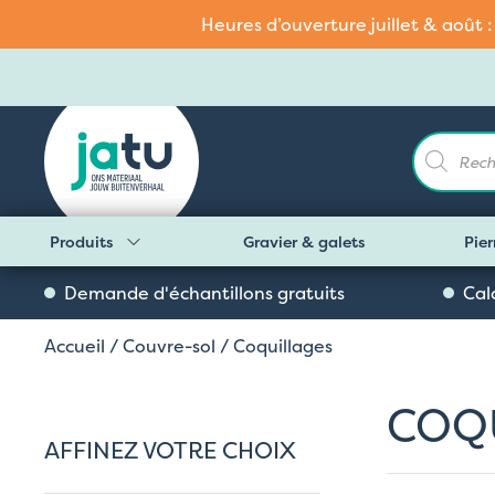
Heures d’ouverture juillet & août 
Recherch
de
produits
Produits
Gravier & galets
Pier
Demande d'échantillons gratuits
Cal
Accueil
/
Couvre-sol
/ Coquillages
COQ
AFFINEZ VOTRE CHOIX