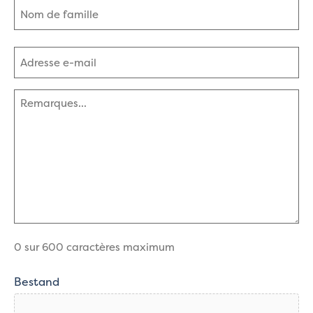
Prénom
Nom
Adresse
e-
mail
(Nécessaire)
Commentaires
(Nécessaire)
0 sur 600 caractères maximum
Bestand