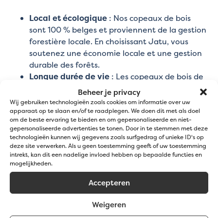
Local et écologique
: Nos copeaux de bois
sont 100 % belges et proviennent de la gestion
forestière locale. En choisissant Jatu, vous
soutenez une économie locale et une gestion
durable des forêts.
Longue durée de vie
: Les copeaux de bois de
feuillus durent de 2 à 4 ans, tandis que notre
Beheer je privacy
écorce de pin peut durer jusqu’à 6 ans. Cela en
Wij gebruiken technologieën zoals cookies om informatie over uw
fait une solution durable pour votre jardin.
apparaat op te slaan en/of te raadplegen. We doen dit met als doel
om de beste ervaring te bieden en om gepersonaliseerde en niet-
Paillage écologique
: En choisissant des
gepersonaliseerde advertenties te tonen. Door in te stemmen met deze
copeaux de bois, vous ne faites pas seulement
technologieën kunnen wij gegevens zoals surfgedrag of unieke ID's op
le choix esthétique, mais vous contribuez
deze site verwerken. Als u geen toestemming geeft of uw toestemming
intrekt, kan dit een nadelige invloed hebben op bepaalde functies en
également à un sol sain et à la préservation de
mogelijkheden.
l’environnement.
Accepteren
Weigeren