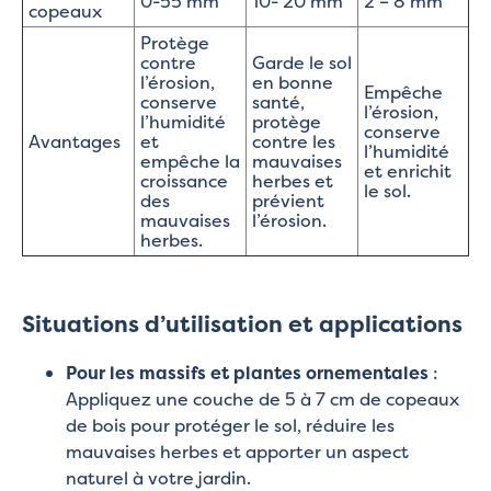
0-55 mm
10- 20 mm
2 – 8 mm
copeaux
Protège
contre
Garde le sol
l’érosion,
en bonne
Empêche
conserve
santé,
l’érosion,
l’humidité
protège
conserve
Avantages
et
contre les
l’humidité
empêche la
mauvaises
et enrichit
croissance
herbes et
le sol.
des
prévient
mauvaises
l’érosion.
herbes.
Situations d’utilisation et applications
Pour les massifs et plantes ornementales
:
Appliquez une couche de 5 à 7 cm de copeaux
de bois pour protéger le sol, réduire les
mauvaises herbes et apporter un aspect
naturel à votre jardin.