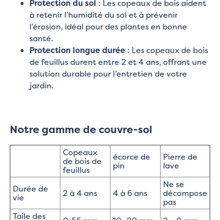
Protection du sol
: Les copeaux de bois aident
à retenir l’humidité du sol et à prévenir
l’érosion, idéal pour des plantes en bonne
santé.
Protection longue durée
: Les copeaux de bois
de feuillus durent entre 2 et 4 ans, offrant une
solution durable pour l’entretien de votre
jardin.
Notre gamme de couvre-sol
Copeaux
écorce de
Pierre de
de bois de
pin
lave
feuillus
Ne se
Durée de
2 à 4 ans
4 à 6 ans
décompose
vie
pas
Taile des