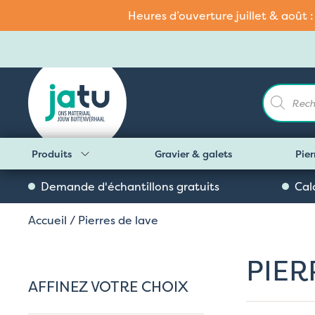
Heures d’ouverture juillet & août 
Recherch
de
produits
Produits
Gravier & galets
Pier
Demande d'échantillons gratuits
Cal
Accueil
/ Pierres de lave
PIER
AFFINEZ VOTRE CHOIX