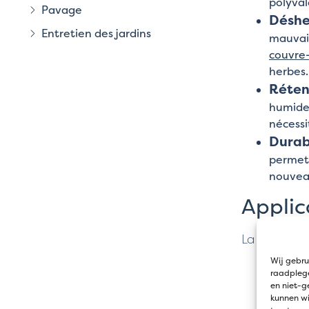
polyval
Pavage
Déshe
Entretien des jardins
mauvais
couvre-
herbes.
Réten
humide 
nécessi
Durabi
permet 
nouveau
Applic
La pierre de
Wij gebru
Com
raadplege
en niet-g
La
kunnen wi
pi