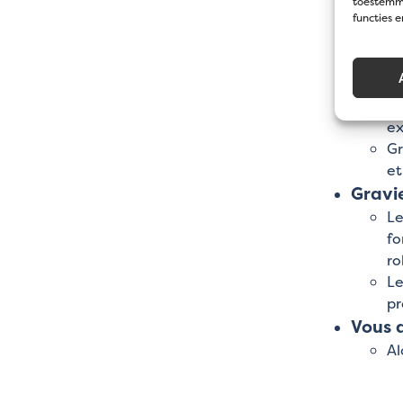
toestemmi
Ce
functies 
la
ja
Pour l
La
ex
Gr
et
Gravi
Le
fo
ro
Le
pr
Vous a
Al