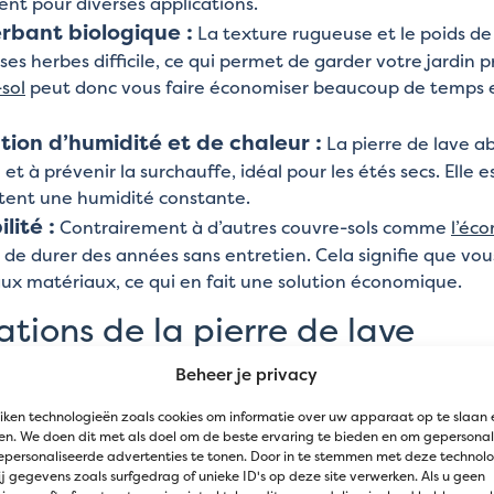
ent pour diverses applications.
rbant biologique :
La texture rugueuse et le poids de 
es herbes difficile, ce qui permet de garder votre jardin p
sol
peut donc vous faire économiser beaucoup de temps et 
tion d’humidité et de chaleur :
La pierre de lave abs
et à prévenir la surchauffe, idéal pour les étés secs. Elle 
tent une humidité constante.
lité :
Contrairement à d’autres couvre-sols comme
l’éco
de durer des années sans entretien. Cela signifie que v
x matériaux, ce qui en fait une solution économique.
ations de la pierre de lave
Beheer je privacy
 lave peut être utilisée de différentes manières dans vot
iken technologieën zoals cookies om informatie over uw apparaat op te slaan 
me
couvre-sol
:
n. We doen dit met als doel om de beste ervaring te bieden en om gepersonal
epersonaliseerde advertenties te tonen. Door in te stemmen met deze technol
 pierre de lave est parfaite comme paillis pour les parter
j gegevens zoals surfgedrag of unieke ID's op deze site verwerken. Als u geen
erre de lave 8/16
ou
2/8
pour une finition belle et uniform