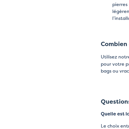
pierres
légèrem
l’instal
Combien d
Utilisez not
pour votre p
bags ou vra
Question
Quelle est l
Le choix entr