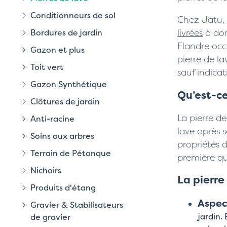
Conditionneurs de sol
Chez Jatu, 
livrées
à dom
Bordures de jardin
Flandre occ
Gazon et plus
pierre de l
Toit vert
sauf indicat
Gazon Synthétique
Qu’est-ce
Clôtures de jardin
La pierre de
Anti-racine
lave après s
Soins aux arbres
propriétés 
Terrain de Pétanque
première qu
Nichoirs
La pierre
Produits d'étang
Aspec
Gravier & Stabilisateurs
jardin.
de gravier