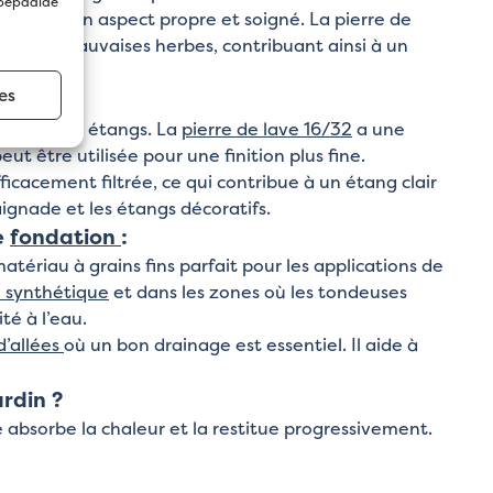
 bepaalde
 donnent un aspect propre et soigné. La pierre de
et des mauvaises herbes, contribuant ainsi à un
es
tration des étangs. La
pierre de lave 16/32
a une
ut être utilisée pour une finition plus fine.
fficacement filtrée, ce qui contribue à un étang clair
aignade et les étangs décoratifs.
e
fondation
:
matériau à grains fins parfait pour les applications de
 synthétique
et dans les zones où les tondeuses
té à l’eau.
d’allées
où un bon drainage est essentiel. Il aide à
rdin ?
le absorbe la chaleur et la restitue progressivement.