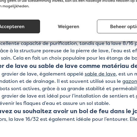
ng geeft of uw toestemming intrekt, kan dit een nadelige invloed hebben op
s formats sont idéaux pour les petits et grands jardins et
en mogelijkheden.
ve aide également à empêcher la croissance de la mousse 
rdin facile à entretenir.
Accepteren
Weigeren
Beheer opti
es zones de filtration dans les
étangs
:
 pierre de lave est également idéale pour les zones de fil
cellente capacité de purification, tandis que la lave 8/16 pe
âce à la structure poreuse de la pierre de lave, l’eau est e
 sain. Cela en fait un choix populaire pour les étangs de b
er de lave ou sable de lave comme matériau d
 gravier de lave, également appelé
sable de lave
, est un 
ndation et de drainage. Il est souvent utilisé sous le
gazon
bots sont actives, grâce à sa grande stabilité et perméabili
 gravier de lave est idéal pour l’installation de sentiers et
évenir les flaques d’eau et assure un sol stable.
vez ou souhaitez avoir un bol de feu dans le ja
ors, la lave 16/32 est également idéale pour l’entourer. El