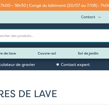
: 7h00 – 16h30 | Congé du bâtiment (20/07 au 7/08) : 7h00 
Contact
e
re de lave
Couvre-sol
Sol de jardin
culateur de gravier
Contact expert
RES DE LAVE