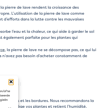
la pierre de lave rendent la croissance des
ropre. L’utilisation de la pierre de lave comme
d’efforts dans la lutte contre les mauvaises
orbe l’eau et la chaleur, ce qui aide à garder le sol
est également parfaite pour les plantes qui
rce
, la pierre de lave ne se décompose pas, ce qui lui
ous n’avez pas besoin d’acheter constamment de
re jardin :
en/of te
iseerde
ogieën
res de fleurs et les bordures. Nous recommandons la
e qui protège vos plantes et retient l’humidité.