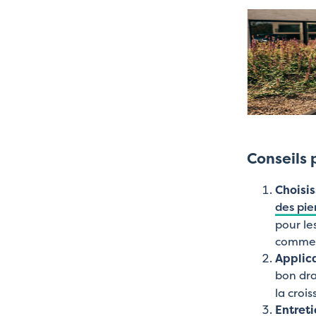
Conseils p
Choisis
des pie
pour le
comme p
Applica
bon dra
la croi
Entreti