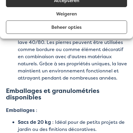
Accepteren
croissance des mauvaises herbes et assurent
un aspect soigné et entretenu.
Weigeren
Étangs
Beheer opties
Créez un environnement naturel et apaisant
autour de votre étang avec les moellons de
lave 40/80. Les pierres peuvent être utilisées
comme bordure ou comme élément décoratif
en combinaison avec d'autres matériaux
naturels. Grâce à ses propriétés uniques, la lave
maintient un environnement fonctionnel et
attrayant pendant de nombreuses années.
Emballages et granulométries
disponibles
Emballages
:
Sacs de 20 kg
: Idéal pour de petits projets de
jardin ou des finitions décoratives.