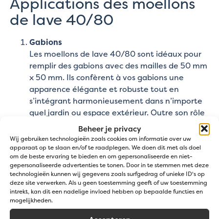
Applications des moellons
de lave 40/80
Gabions
Les moellons de lave 40/80 sont idéaux pour
remplir des gabions avec des mailles de 50 mm
x 50 mm. Ils confèrent à vos gabions une
apparence élégante et robuste tout en
s’intégrant harmonieusement dans n’importe
quel jardin ou espace extérieur. Outre son rôle
décoratif, ils offrent également des avantages
Beheer je privacy
pratiques tels que l’atténuation du bruit et la
Wij gebruiken technologieën zoals cookies om informatie over uw
protection de la vie privée.
apparaat op te slaan en/of te raadplegen. We doen dit met als doel
om de beste ervaring te bieden en om gepersonaliseerde en niet-
Aménagement paysager
gepersonaliseerde advertenties te tonen. Door in te stemmen met deze
Utilisez les moellons de lave 40/80 pour
technologieën kunnen wij gegevens zoals surfgedrag of unieke ID's op
ajouter une touche décorative à vos bordures,
deze site verwerken. Als u geen toestemming geeft of uw toestemming
intrekt, kan dit een nadelige invloed hebben op bepaalde functies en
allées ou espaces ouverts dans le jardin. Ces
mogelijkheden.
pierres offrent non seulement un avantage
esthétique, mais aident également à réduire la