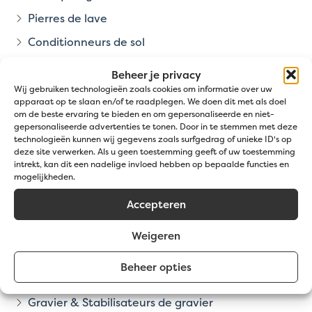
Pierres de lave
Conditionneurs de sol
Bordures de jardin
Beheer je privacy
Gazon et plus
Wij gebruiken technologieën zoals cookies om informatie over uw
apparaat op te slaan en/of te raadplegen. We doen dit met als doel
Toit vert
om de beste ervaring te bieden en om gepersonaliseerde en niet-
gepersonaliseerde advertenties te tonen. Door in te stemmen met deze
Gazon Synthétique
technologieën kunnen wij gegevens zoals surfgedrag of unieke ID's op
deze site verwerken. Als u geen toestemming geeft of uw toestemming
Clôtures de jardin
intrekt, kan dit een nadelige invloed hebben op bepaalde functies en
mogelijkheden.
Anti-racine
Accepteren
Soins aux arbres
Terrain de Pétanque
Weigeren
Nichoirs
Beheer opties
Produits d'étang
Gravier & Stabilisateurs de gravier