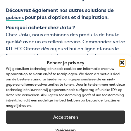
Découvrez également nos autres solutions de
gabions
pour plus d’options et d’inspiration.
Pourquoi acheter chez Jatu ?
Chez Jatu, nous combinons des produits de haute
qualité avec un excellent service. Commandez votre
KIT ECCOfence dès aujourd’hui en ligne et nous le
livrerons rapidement chez vous, partout en
Belgique. Vous souhaitez commander des pierres en
Beheer je privacy
Wij gebruiken technologieën zoals cookies om informatie over uw
plus ? Pas de souci, nous les livrons avec votre
apparaat op te slaan en/of te raadplegen. We doen dit met als doel
gabion pour une solution complète.
om de beste ervaring te bieden en om gepersonaliseerde en niet-
gepersonaliseerde advertenties te tonen. Door in te stemmen met deze
Vous avez besoin d’aide pour choisir le bon KIT
technologieën kunnen wij gegevens zoals surfgedrag of unieke ID's op
ECCOfence ? Notre équipe d’experts est là pour
deze site verwerken. Als u geen toestemming geeft of uw toestemming
vous conseiller et vous accompagner à chaque
intrekt, kan dit een nadelige invloed hebben op bepaalde functies en
mogelijkheden.
étape de votre projet. Contactez-nous pour toute
question
ou demande de devis, et nous répondrons
Accepteren
sous 24 heures (jours ouvrables).
Weigeren