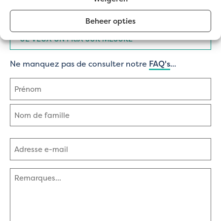
Type
J'AI UNE QUESTION
de
Beheer opties
demande
(Nécessaire)
JE VEUX UN PRIX SUR MESURE
Ne manquez pas de consulter notre
FAQ's
...
Nom
(Nécessaire)
Prénom
Nom
Adresse
e-
mail
(Nécessaire)
Commentaires
(Nécessaire)