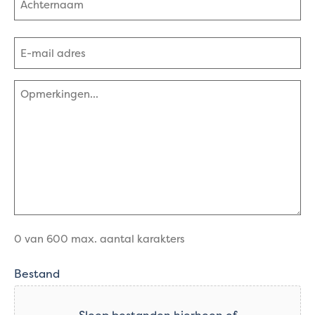
Achternaam
E-
mailadres
(Vereist)
Opmerkingen
(Vereist)
0 van 600 max. aantal karakters
Bestand
Sleep bestanden hierheen of