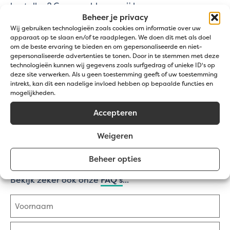
bestellen? Geen probleem, wij leveren ze samen
Beheer je privacy
met de steenkorf voor een complete oplossing.
Wij gebruiken technologieën zoals cookies om informatie over uw
Heb je hulp nodig bij het kiezen van de juiste
apparaat op te slaan en/of te raadplegen. We doen dit met als doel
om de beste ervaring te bieden en om gepersonaliseerde en niet-
ECCOfence KIT? Ons team van experts staat voor je
gepersonaliseerde advertenties te tonen. Door in te stemmen met deze
klaar om je te adviseren en te begeleiden bij elke
technologieën kunnen wij gegevens zoals surfgedrag of unieke ID's op
stap van je project. Neem contact met ons op voor
deze site verwerken. Als u geen toestemming geeft of uw toestemming
intrekt, kan dit een nadelige invloed hebben op bepaalde functies en
eventuele
vragen
of een vrijblijvende prijsaanvraag,
mogelijkheden.
en we antwoorden binnen 24 uur (op werkdagen).
Accepteren
Aanvraag
IK HEB EEN VRAAG
type
Weigeren
(Vereist)
IK WIL EEN PRIJS OP MAAT
Beheer opties
Bekijk zeker ook onze
FAQ's
...
Naam
(Vereist)
Voornaam