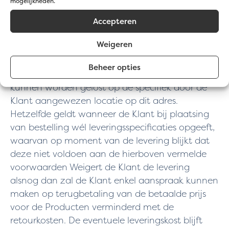
mogelijkheden.
de straat gebeuren steeds op risico van de Klant.
Accepteren
Geeft de Klant bij plaatsing van bestelling geen
Weigeren
leveringsspecificaties op dan kan de Klant de
levering aan het adres niet weigeren, wanneer
Beheer opties
bij de levering blijkt dat de Producten niet
kunnen worden gelost op de specifiek door de
Klant aangewezen locatie op dit adres.
Hetzelfde geldt wanneer de Klant bij plaatsing
van bestelling wél leveringsspecificaties opgeeft,
waarvan op moment van de levering blijkt dat
deze niet voldoen aan de hierboven vermelde
voorwaarden Weigert de Klant de levering
alsnog dan zal de Klant enkel aanspraak kunnen
maken op terugbetaling van de betaalde prijs
voor de Producten verminderd met de
retourkosten. De eventuele leveringskost blijft