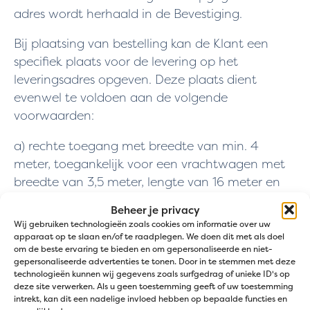
adres wordt herhaald in de Bevestiging.
Bij plaatsing van bestelling kan de Klant een
specifiek plaats voor de levering op het
leveringsadres opgeven. Deze plaats dient
evenwel te voldoen aan de volgende
voorwaarden:
a) rechte toegang met breedte van min. 4
meter, toegankelijk voor een vrachtwagen met
breedte van 3,5 meter, lengte van 16 meter en
maximale tonnage van 44 ton.
Beheer je privacy
Wij gebruiken technologieën zoals cookies om informatie over uw
b) berijdbare ondergrond met maximale
apparaat op te slaan en/of te raadplegen. We doen dit met als doel
hellingsgraad van 15 %.
om de beste ervaring te bieden en om gepersonaliseerde en niet-
gepersonaliseerde advertenties te tonen. Door in te stemmen met deze
technologieën kunnen wij gegevens zoals surfgedrag of unieke ID's op
c) geen obstakels
deze site verwerken. Als u geen toestemming geeft of uw toestemming
intrekt, kan dit een nadelige invloed hebben op bepaalde functies en
Leveringen welke niet worden uitgevoerd vanop