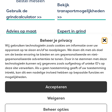
bestel meteen
Bekijk
Gebruik de
transportmogelijkheden
grindcalculator >>
>>
Advies op maat
Expert in grind
Beheer je privacy
Persoonlijk advies
Meer dan 10 jaar
Wij gebruiken technologieën zoals cookies om informatie over uw
Op maat van je
ervaring
apparaat op te slaan en/of te raadplegen. We doen dit met als doel
tuinproject
4,8/5 score op
om de beste ervaring te bieden en om gepersonaliseerde en niet-
gepersonaliseerde advertenties te tonen. Door in te stemmen met deze
Antwoord binnen
Trustpilot
technologieën kunnen wij gegevens zoals surfgedrag of unieke ID's op
de 24u
Meer dan 100
deze site verwerken. Als u geen toestemming geeft of uw toestemming
positieve reviews
intrekt, kan dit een nadelige invloed hebben op bepaalde functies en
Contacteer een expert
mogelijkheden.
>>
Bekijk onze cases >>
Accepteren
Weigeren
Tuinadvies &
Beheer opties