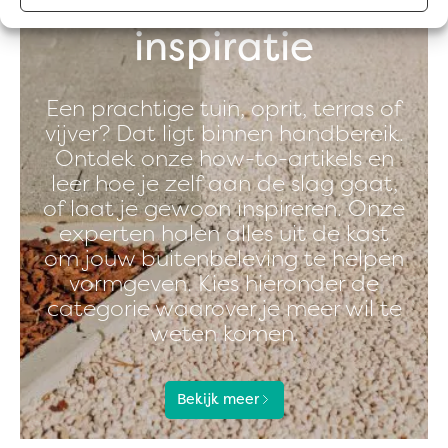
inspiratie
Een prachtige tuin, oprit, terras of
vijver? Dat ligt binnen handbereik.
Ontdek onze how-to-artikels en
leer hoe je zelf aan de slag gaat,
of laat je gewoon inspireren. Onze
experten halen alles uit de kast
om jouw buitenbeleving te helpen
vormgeven. Kies hieronder de
categorie waarover je meer wil te
weten komen.
Bekijk meer