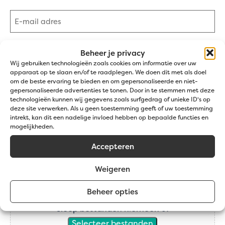
Achternaam
E-
mailadres
(Vereist)
Opmerkingen
Beheer je privacy
(Vereist)
Wij gebruiken technologieën zoals cookies om informatie over uw
apparaat op te slaan en/of te raadplegen. We doen dit met als doel
om de beste ervaring te bieden en om gepersonaliseerde en niet-
gepersonaliseerde advertenties te tonen. Door in te stemmen met deze
technologieën kunnen wij gegevens zoals surfgedrag of unieke ID's op
deze site verwerken. Als u geen toestemming geeft of uw toestemming
intrekt, kan dit een nadelige invloed hebben op bepaalde functies en
mogelijkheden.
Accepteren
0 van 600 max. aantal karakters
Weigeren
Bestand
Beheer opties
Sleep bestanden hierheen of
Selecteer bestanden