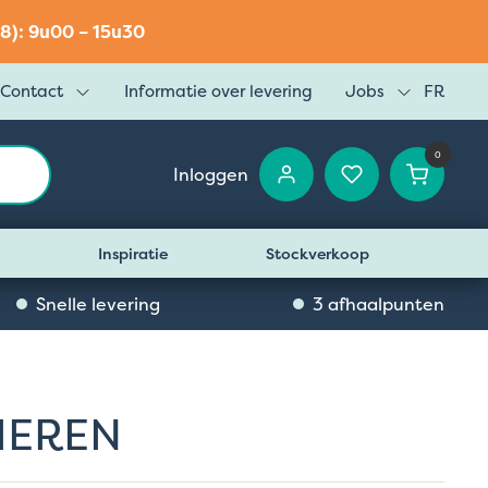
8): 9u00 – 15u30
Contact
Informatie over levering
Jobs
FR
0
Inloggen
Inspiratie
Stockverkoop
Snelle levering
3 afhaalpunten
IEREN