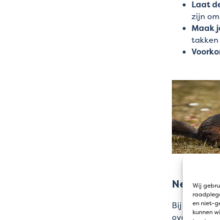
Laat d
zijn om
Maak je
takken 
Voorko
Nestkaste
Wij gebru
raadplege
en niet-g
Bij Jatu bie
kunnen wi
overzicht va