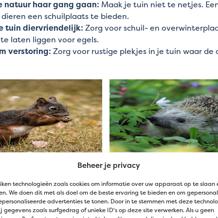
e natuur haar gang gaan:
Maak je tuin niet te netjes. Ee
 dieren een schuilplaats te bieden.
 tuin diervriendelijk:
Zorg voor schuil- en overwinterpla
te laten liggen voor egels.
m verstoring:
Zorg voor rustige plekjes in je tuin waar de
Beheer je privacy
n voor verschillende dieren – Wat is het ver
iken technologieën zoals cookies om informatie over uw apparaat op te slaan 
n. We doen dit met als doel om de beste ervaring te bieden en om gepersonal
epersonaliseerde advertenties te tonen. Door in te stemmen met deze technol
den we verschillende nestkasten aan, afgestemd op de beh
j gegevens zoals surfgedrag of unieke ID's op deze site verwerken. Als u geen
n de verschillen tussen de nestkasten: