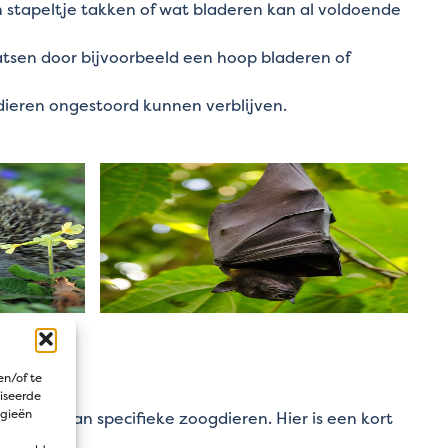
n stapeltje takken of wat bladeren kan al voldoende
atsen door bijvoorbeeld een hoop bladeren of
 dieren ongestoord kunnen verblijven.
schil?
en/of te
iseerde
ogieën
oeften van specifieke zoogdieren. Hier is een kort