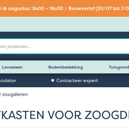
li & augustus: 9u00 – 16u30 | Bouwverlof (20/07 tot 7/0
Lavasteen
Bodembedekking
Tuingrond
lculator
Contacteer expert
r zoogdieren
TKASTEN VOOR ZOOGD