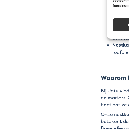
toestemmi
functies 
Nestka
binnen
grond.
Nestka
bescher
Nestka
roofdie
Waarom k
Bij Jatu vin
en marters. 
hebt dat ze
Onze nestkas
betekent dat
Bovendien w