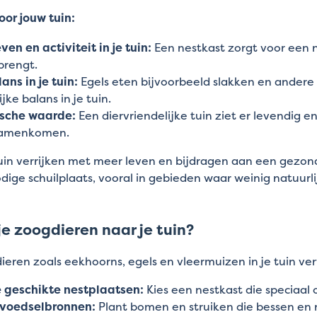
or jouw tuin:
ven en activiteit in je tuin:
Een nestkast zorgt voor een na
 brengt.
ans in je tuin:
Egels eten bijvoorbeeld slakken en andere
jke balans in je tuin.
ische waarde:
Een diervriendelijke tuin ziet er levendig e
samenkomen.
 tuin verrijken met meer leven en bijdragen aan een gezo
ige schuilplaats, vooral in gebieden waar weinig natuurli
je zoogdieren naar je tuin?
dieren zoals eekhoorns, egels en vleermuizen in je tuin 
e geschikte nestplaatsen:
Kies een nestkast die speciaal 
 voedselbronnen:
Plant bomen en struiken die bessen en n