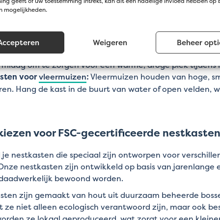
ng geeft of uw toestemming intrekt, kan dit een nadelige invloed hebben op
en mogelijkheden.
sten voor
eekhoorns
:
Deze nestkasten zijn voorzien van 
 en buiten kunnen. Ze houden van bomen met dicht loof, 
Accepteren
Weigeren
Beheer opti
sten voor
egels
:
Een nestkast voor egels heeft een laag 
mlaag om te zorgen voor een warme, droge plek tijdens 
sten voor
vleermuizen
:
Vleermuizen houden van hoge, sm
ren. Hang de kast in de buurt van water of open velden, 
iezen voor FSC-gecertificeerde nestkasten
d je nestkasten die speciaal zijn ontworpen voor verschill
Onze nestkasten zijn ontwikkeld op basis van jarenlange 
 daadwerkelijk bewoond worden.
ten zijn gemaakt van hout uit duurzaam beheerde bossen (
 ze niet alleen ecologisch verantwoord zijn, maar ook b
orden ze lokaal geproduceerd, wat zorgt voor een klein