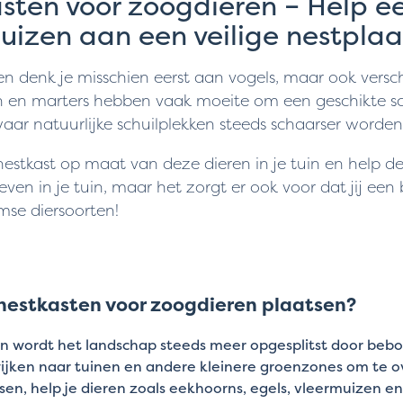
sten voor zoogdieren – Help ee
uizen aan een veilige nestplaa
ten denk je misschien eerst aan vogels, maar ook versc
 en marters hebben vaak moeite om een geschikte schui
aar natuurlijke schuilplekken steeds schaarser worden,
nestkast op maat van deze dieren in je tuin en help de
leven in je tuin, maar het zorgt er ook voor dat jij een
se diersoorten!
estkasten voor zoogdieren plaatsen?
n wordt het landschap steeds meer opgesplitst door bebo
jken naar tuinen en andere kleinere groenzones om te ov
tsen, help je dieren zoals eekhoorns, egels, vleermuizen e