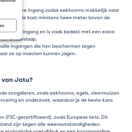
 bepaalde
een bredere ingang zodat eekhoorns makkelijk naar
dus hang de kast minstens twee meter boven de
es
geplaatste ingang en is vaak bedekt met een extra
hun winterslaap.
alle ingangen die hen beschermen tegen
waar ze op insecten kunnen jagen.
 van Jatu?
ende zoogdieren, zoals eekhoorns, egels, vleermuizen
ervaring en onderzoek, waardoor je de beste kans
FSC-gecertificeerd), zoals Europese larix. Dit
estand zijn tegen alle weersomstandigheden.
ere ecologische voetafdruk en een hoogwaardige