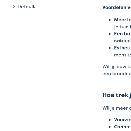
Default
Voordelen vo
Meer le
je tuin
Een bal
natuurli
Esthet
mens 
Wil jij jouw
een broodnod
Hoe trek 
Wil je meer 
Voorzi
Creëer