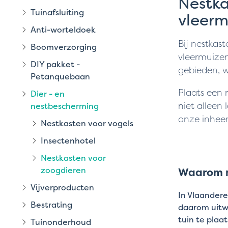
Nestka
Tuinafsluiting
vleerm
Anti-worteldoek
Bij nestkas
Boomverzorging
vleermuizen
DIY pakket -
gebieden, w
Petanquebaan
Plaats een 
Dier - en
niet alleen 
nestbescherming
onze inheem
Nestkasten voor vogels
Insectenhotel
Nestkasten voor
zoogdieren
Waarom n
Vijverproducten
In Vlaandere
Bestrating
daarom uitwi
tuin te plaa
Tuinonderhoud