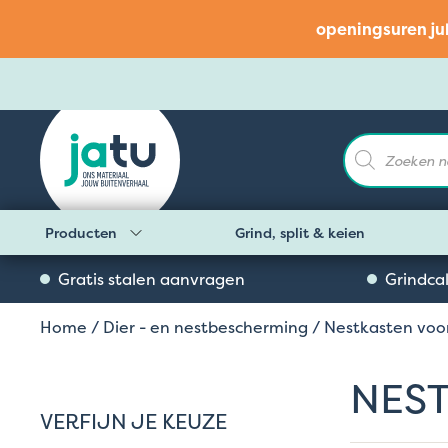
openingsuren ju
Producten
zoeken
Producten
Grind, split & keien
Gratis stalen aanvragen
Grindca
Home
/
Dier - en nestbescherming
/ Nestkasten voo
NES
VERFIJN JE KEUZE