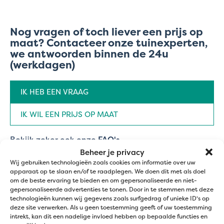
Nog vragen of toch liever een prijs op
maat? Contacteer onze tuinexperten,
we antwoorden binnen de 24u
(werkdagen)
Aanvraag
IK HEB EEN VRAAG
type
(Vereist)
IK WIL EEN PRIJS OP MAAT
Bekijk zeker ook onze
FAQ's
...
Beheer je privacy
Naam
Wij gebruiken technologieën zoals cookies om informatie over uw
(Vereist)
apparaat op te slaan en/of te raadplegen. We doen dit met als doel
om de beste ervaring te bieden en om gepersonaliseerde en niet-
Voornaam
gepersonaliseerde advertenties te tonen. Door in te stemmen met deze
technologieën kunnen wij gegevens zoals surfgedrag of unieke ID's op
deze site verwerken. Als u geen toestemming geeft of uw toestemming
Achternaam
intrekt, kan dit een nadelige invloed hebben op bepaalde functies en
E-