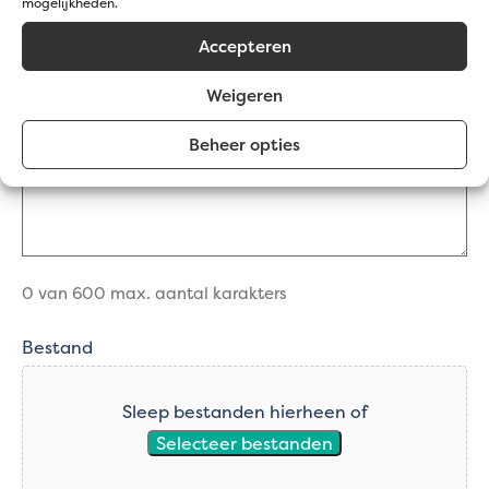
mogelijkheden.
mailadres
(Vereist)
Accepteren
Opmerkingen
(Vereist)
Weigeren
Beheer opties
0 van 600 max. aantal karakters
Bestand
Sleep bestanden hierheen of
Selecteer bestanden