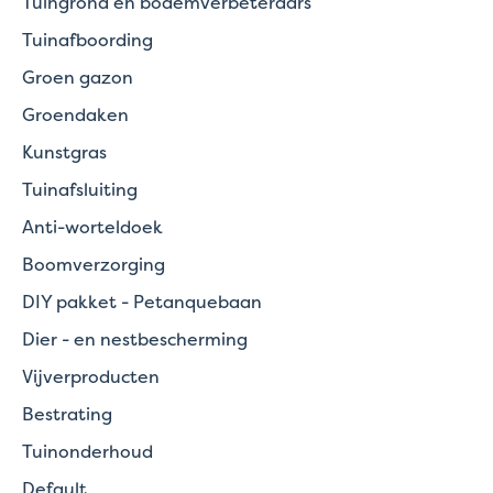
Tuingrond en bodemverbeteraars
Tuinafboording
Groen gazon
Groendaken
Kunstgras
Tuinafsluiting
Anti-worteldoek
Boomverzorging
DIY pakket - Petanquebaan
Dier - en nestbescherming
Vijverproducten
Bestrating
Tuinonderhoud
Default