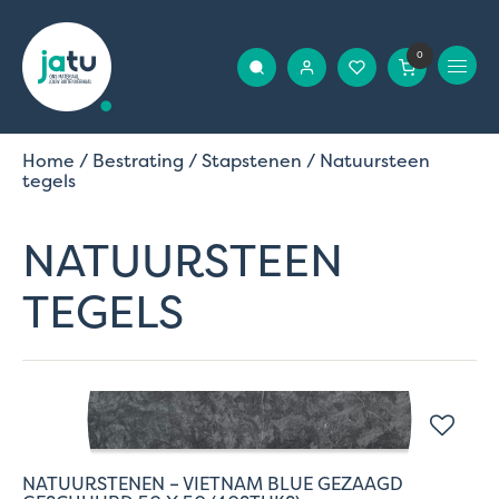
0
Home
/
Bestrating
/
Stapstenen
/ Natuursteen
tegels
NATUURSTEEN
TEGELS
NATUURSTENEN – VIETNAM BLUE GEZAAGD