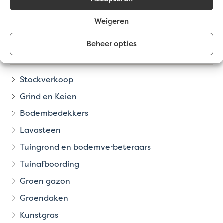
Zwart
Weigeren
PRODUCTCATEGORIEËN
Beheer opties
Stockverkoop
Grind en Keien
Bodembedekkers
Lavasteen
Tuingrond en bodemverbeteraars
Tuinafboording
Groen gazon
Groendaken
Kunstgras