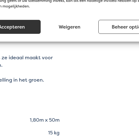
ng geeft of uw toestemming intrekt, kan dit een nadelige invloed hebben op
en mogelijkheden.
e polypropyleenzoom en
ruiken.
Accepteren
Weigeren
Beheer opti
nel en gemakkelijk
 ze ideaal maakt voor
.
lling in het groen.
1,80m x 50m
15 kg