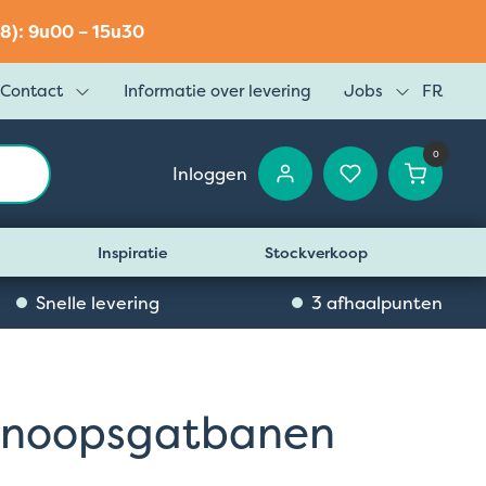
8): 9u00 – 15u30
Contact
Informatie over levering
Jobs
FR
0
Inloggen
Inspiratie
Stockverkoop
Snelle levering
3 afhaalpunten
knoopsgatbanen