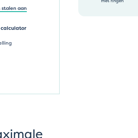
met ringen
 stalen aan
calculator
lling
aximale