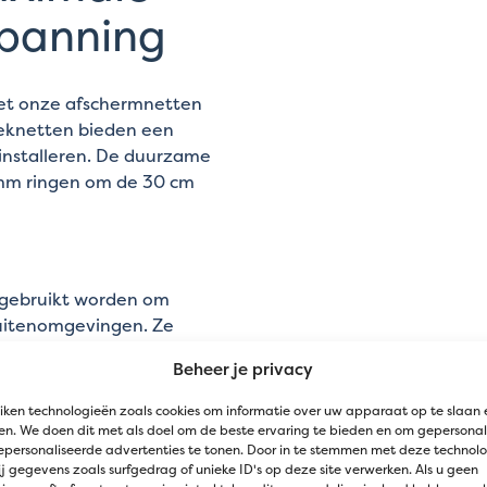
spanning
met onze afschermnetten
eknetten bieden een
 installeren. De duurzame
mm ringen om de 30 cm
 gebruikt worden om
buitenomgevingen. Ze
terreinen om
Beheer je privacy
veiligheid en
iken technologieën zoals cookies om informatie over uw apparaat op te slaan 
n. We doen dit met als doel om de beste ervaring te bieden en om gepersonal
ermnetten?
epersonaliseerde advertenties te tonen. Door in te stemmen met deze technol
j gegevens zoals surfgedrag of unieke ID's op deze site verwerken. Als u geen