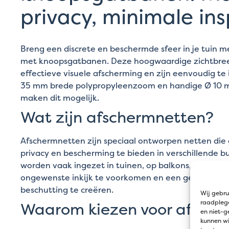
privacy, minimale in
Breng een discrete en beschermde sfeer in je tuin 
met knoopsgatbanen. Deze hoogwaardige zichtbre
effectieve visuele afscherming en zijn eenvoudig te
35 mm brede polypropyleenzoom en handige Ø 10 
maken dit mogelijk.
Wat zijn afschermnetten?
Afschermnetten zijn speciaal ontworpen netten die
privacy en bescherming te bieden in verschillende 
worden vaak ingezet in tuinen, op balkons, en rond 
ongewenste inkijk te voorkomen en een gevoel van 
beschutting te creëren.
Wij gebru
raadplege
Waarom kiezen voor afsch
en niet-g
kunnen wi