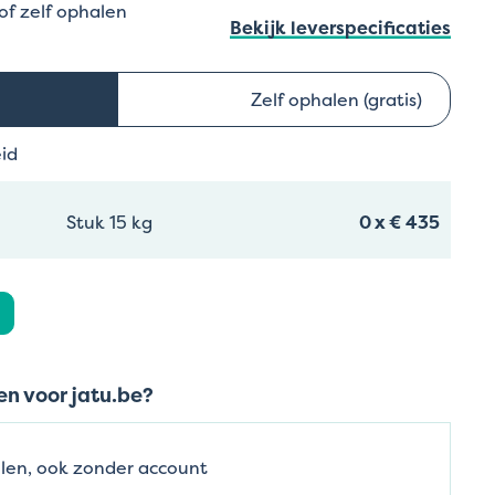
 of zelf ophalen
Bekijk leverspecificaties
Zelf ophalen (gratis)
eid
Stuk 15 kg
0
x
€ 435
n voor jatu.be?
len, ook zonder account