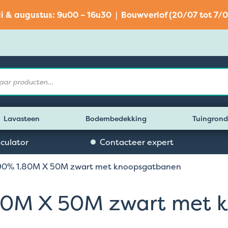
li & augustus: 9u00 – 16u30 | Bouwverlof (20/07 tot 7/0
Lavasteen
Bodembedekking
Tuingrond
lculator
Contacteer expert
90% 1.80M X 50M zwart met knoopsgatbanen
80M X 50M zwart met 