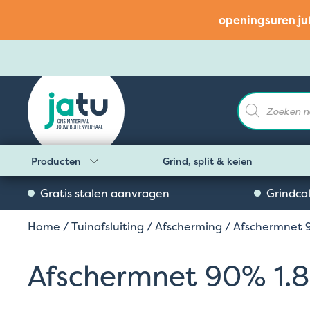
openingsuren ju
Producten
zoeken
Producten
Grind, split & keien
Gratis stalen aanvragen
Grindca
Home
/
Tuinafsluiting
/
Afscherming
/ Afschermnet 
Afschermnet 90% 1.