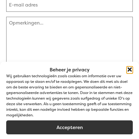
E-
mailadres
(Vereist)
Opmerkingen
(Vereist)
Beheer je privacy
Wij gebruiken technologieën zoals cookies om informatie over uw
apparaat op te slaan en/of te raadplegen. We doen dit met als doel
0 van 600 max. aantal karakters
om de beste ervaring te bieden en om gepersonaliseerde en niet-
gepersonaliseerde advertenties te tonen. Door in te stemmen met deze
technologieën kunnen wij gegevens zoals surfgedrag of unieke ID's op
Bestand
deze site verwerken. Als u geen toestemming geeft of uw toestemming
intrekt, kan dit een nadelige invloed hebben op bepaalde functies en
mogelijkheden.
Sleep bestanden hierheen of
Accepteren
Selecteer bestanden