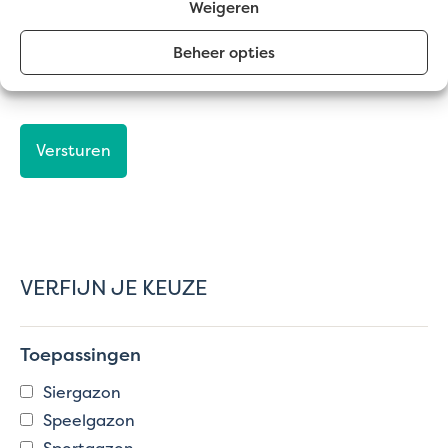
Weigeren
Toegestane bestandstypen: jpg, jpeg, png, gif, webp,
Beheer opties
pdf, word, wordx, Max. bestandsgrootte: 64 MB.
CAPTCHA
VERFIJN JE KEUZE
Toepassingen
Siergazon
Speelgazon
Sportgazon