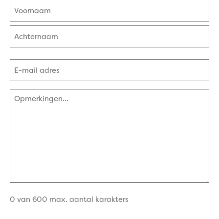
Naam
(Vereist)
Voornaam
Achternaam
E-
mailadres
(Vereist)
Opmerkingen
(Vereist)
0 van 600 max. aantal karakters