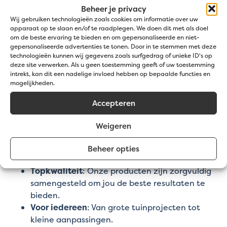
geven die het nodig heeft.
Beheer je privacy
Wij gebruiken technologieën zoals cookies om informatie over uw
apparaat op te slaan en/of te raadplegen. We doen dit met als doel
om de beste ervaring te bieden en om gepersonaliseerde en niet-
gepersonaliseerde advertenties te tonen. Door in te stemmen met deze
technologieën kunnen wij gegevens zoals surfgedrag of unieke ID's op
deze site verwerken. Als u geen toestemming geeft of uw toestemming
intrekt, kan dit een nadelige invloed hebben op bepaalde functies en
mogelijkheden.
Accepteren
Waarom kiezen voor
Weigeren
Jatu.be?
Beheer opties
Topkwaliteit
: Onze producten zijn zorgvuldig
samengesteld om jou de beste resultaten te
bieden.
Voor iedereen
: Van grote tuinprojecten tot
kleine aanpassingen.