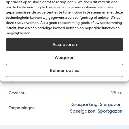
apparaat op te slaan en/of te raadplegen. We doen dit met als doel
over je gazon, vooral op plekken die extra zorg
om de beste ervaring te bieden en om gepersonaliseerde en niet-
gepersonaliseerde advertenties te tonen. Door in te stemmen met deze
nodig hebben. Het zal helpen bij het
technologieën kunnen wij gegevens zoals surfgedrag of unieke ID's op
herstellen, verdichten en verjongen van je
deze site verwerken. Als u geen toestemming geeft of uw toestemming
gras.
intrekt, kan dit een nadelige invloed hebben op bepaalde functies en
mogelijkheden.
Bestel vandaag nog je gazongrond voor een
Accepteren
efficiënt gazonherstel. Met de DCM Vivimus Gazon
zijn de kale en droge plekken zo verdwenen uit je
Weigeren
ooit groene gazon.
Beheer opties
Specificaties
25 kg
Gewicht
Grasparking, Siergazon,
Toepassingen
Speelgazon, Sportgazon