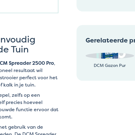
envoudig
Gerelateerde p
de Tuin
CM Spreader 2500 Pro
,
DCM Gazon Pur
oneel resultaat wil
strooier perfect voor het
kalk in je tuin.
epel, zelfs op een
lf precies hoeveel
bouwde functie ervoor dat
tkomt.
het gebruik van de
mheden. De DCM Spreader