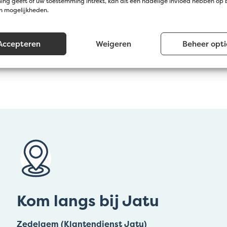
ng geeft of uw toestemming intrekt, kan dit een nadelige invloed hebben op
15 kg
en mogelijkheden.
40 l
Accepteren
Weigeren
Beheer opti
Kom langs bij Jatu
Zedelgem (Klantendienst Jatu)