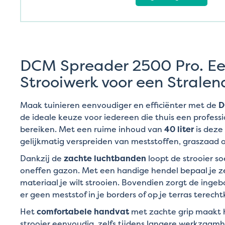
DCM Spreader 2500 Pro. E
Strooiwerk voor een Stralen
Maak tuinieren eenvoudiger en efficiënter met de
D
de ideale keuze voor iedereen die thuis een professi
bereiken. Met een ruime inhoud van
40 liter
is deze 
gelijkmatig verspreiden van meststoffen, graszaad of 
Dankzij de
zachte luchtbanden
loopt de strooier so
oneffen gazon. Met een handige hendel bepaal je ze
materiaal je wilt strooien. Bovendien zorgt de inge
er geen meststof in je borders of op je terras terech
Het
comfortabele handvat
met zachte grip maakt 
strooier eenvoudig, zelfs tijdens langere werkzaa