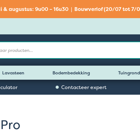
li & augustus: 9u00 – 16u30 | Bouwverlof (20/07 tot 7/0
Lavasteen
Bodembedekking
Tuingrond
lculator
Contacteer expert
Pro