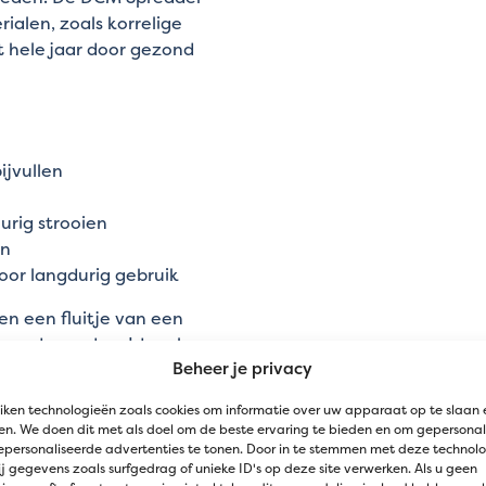
ialen, zoals korrelige
et hele jaar door gezond
ijvullen
urig strooien
en
oor langdurig gebruik
en een fluitje van een
 zonder gedoe. Ideaal
Beheer je privacy
iken technologieën zoals cookies om informatie over uw apparaat op te slaan 
n. We doen dit met als doel om de beste ervaring te bieden en om gepersonal
epersonaliseerde advertenties te tonen. Door in te stemmen met deze technol
j gegevens zoals surfgedrag of unieke ID's op deze site verwerken. Als u geen