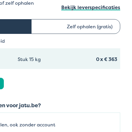
 of zelf ophalen
Bekijk leverspecificaties
Zelf ophalen (gratis)
eid
Stuk 15 kg
0
x
€ 363
n voor jatu.be?
len, ook zonder account