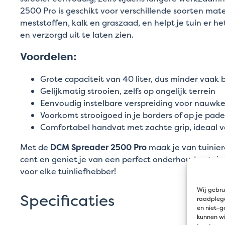
2500 Pro is geschikt voor verschillende soorten mater
meststoffen, kalk en graszaad, en helpt je tuin er h
en verzorgd uit te laten zien.
Voordelen:
Grote capaciteit van 40 liter, dus minder vaak b
Gelijkmatig strooien, zelfs op ongelijk terrein
Eenvoudig instelbare verspreiding voor nauwke
Voorkomt strooigoed in je borders of op je pad
Comfortabel handvat met zachte grip, ideaal v
Met de
DCM Spreader 2500 Pro
maak je van tuinier
cent en geniet je van een perfect onderhouden tuin
voor elke tuinliefhebber!
Wij gebru
Specificaties
raadplege
en niet-g
kunnen wi