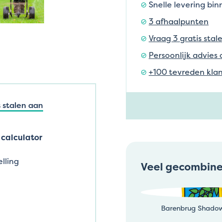
Snelle levering bi
3 afhaalpunten
Vraag 3 gratis stal
Persoonlijk advies 
+100 tevreden klan
 stalen aan
calculator
lling
Veel gecombin
Barenbrug Shadow