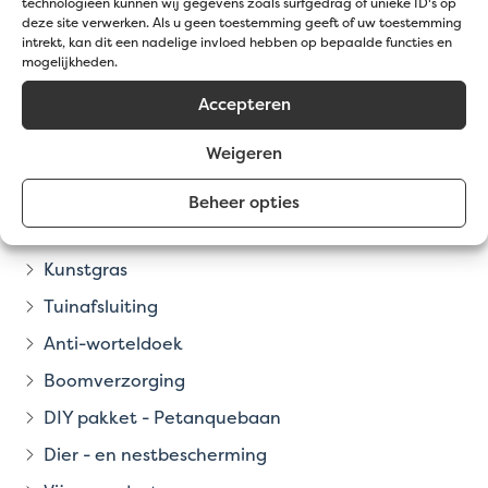
technologieën kunnen wij gegevens zoals surfgedrag of unieke ID's op
Grind en Keien
deze site verwerken. Als u geen toestemming geeft of uw toestemming
intrekt, kan dit een nadelige invloed hebben op bepaalde functies en
Bodembedekkers
mogelijkheden.
Lavasteen
Accepteren
Tuingrond en bodemverbeteraars
Weigeren
Tuinafboording
Groen gazon
Beheer opties
Groendaken
Kunstgras
Tuinafsluiting
Anti-worteldoek
Boomverzorging
DIY pakket - Petanquebaan
Dier - en nestbescherming