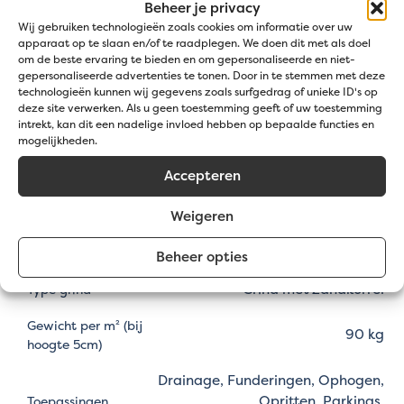
hiervoor contact op met onze
klantendienst
.
Beheer je privacy
Wij gebruiken technologieën zoals cookies om informatie over uw
apparaat op te slaan en/of te raadplegen. We doen dit met als doel
Specificaties
om de beste ervaring te bieden en om gepersonaliseerde en niet-
gepersonaliseerde advertenties te tonen. Door in te stemmen met deze
technologieën kunnen wij gegevens zoals surfgedrag of unieke ID's op
Grijs
Kleur
deze site verwerken. Als u geen toestemming geeft of uw toestemming
intrekt, kan dit een nadelige invloed hebben op bepaalde functies en
mogelijkheden.
1800 kg/m³
Soortelijke gewicht
Accepteren
Minimale
0
korrelgrootte (mm)
Weigeren
Maximale
20
korrelgrootte (mm)
Beheer opties
Grind met zandkorrel
Type grind
Gewicht per m² (bij
90 kg
hoogte 5cm)
Drainage, Funderingen, Ophogen,
Opritten, Parkings,
Toepassingen