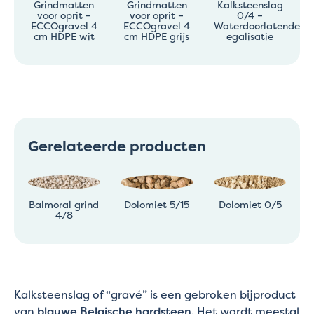
Grindmatten
Grindmatten
Kalksteenslag
voor oprit –
voor oprit –
0/4 –
ECCOgravel 4
ECCOgravel 4
Waterdoorlatende
cm HDPE wit
cm HDPE grijs
egalisatie
Gerelateerde producten
Balmoral grind
Dolomiet 5/15
Dolomiet 0/5
4/8
Kalksteenslag of “gravé” is een gebroken bijproduct
van
blauwe Belgische hardsteen
. Het wordt meestal