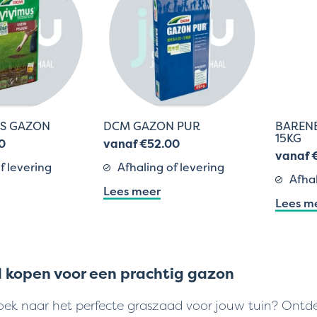
US GAZON
DCM GAZON PUR
BAREN
15KG
0
vanaf €52.00
vanaf 
f levering
Afhaling of levering
Afhal
Lees meer
Lees m
 kopen voor een prachtig gazon
oek naar het perfecte graszaad voor jouw tuin? Ontd