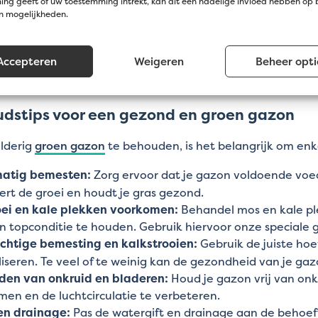
Langzaam groeiend, minder
ng geeft of uw toestemming intrekt, kan dit een nadelige invloed hebben op
geschikt voor robotmaaiers
en mogelijkheden.
Snel herstel, geschikt voor 
r
temperaturen, doorzaaien h
jaar
Accepteren
Weigeren
Beheer opti
dstips voor een gezond en groen gazon
lderig
groen gazon
te behouden, is het belangrijk om en
atig bemesten:
Zorg ervoor dat je gazon voldoende voed
ert de groei en houdt je gras gezond.
ei en kale plekken voorkomen:
Behandel mos en kale ple
n topconditie te houden. Gebruik hiervoor onze speciale
chtige bemesting en kalkstrooien:
Gebruik de juiste ho
iseren. Te veel of te weinig kan de gezondheid van je ga
uden van onkruid en bladeren:
Houd je gazon vrij van onk
en en de luchtcirculatie te verbeteren.
en drainage:
Pas de watergift en drainage aan de behoef