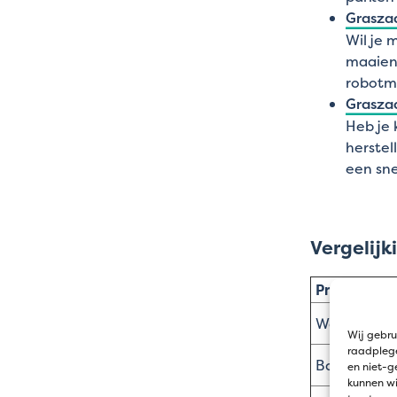
Grasza
Wil je 
maaien.
robotm
Grasza
Heb je 
herstel
een sne
Vergelij
Product
Watersaver
Wij gebru
raadplege
Bar power 
en niet-g
kunnen wi