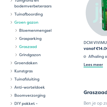
Tuingrond en
bodemverbeteraars
Tuinafboording
Groen gazon
Bloemenmengsel
Grasparking
DCM VIVIM
Graszaad
vanaf €14.0
Grindgazon
Afhaling o
Groendaken
Lees meer
Kunstgras
Tuinafsluiting
Anti-worteldoek
Graszaad
Boomverzorging
Ben je op z
DIY pakket -