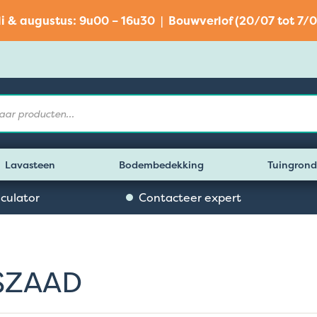
li & augustus: 9u00 – 16u30 | Bouwverlof (20/07 tot 7/0
Lavasteen
Bodembedekking
Tuingrond
lculator
Contacteer expert
SZAAD