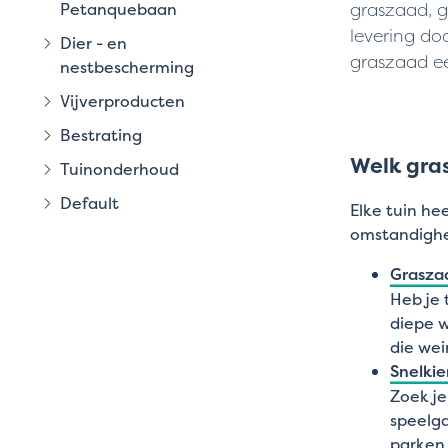
graszaad, g
Petanquebaan
levering do
Dier - en
graszaad ee
nestbescherming
Vijverproducten
Bestrating
Welk gras
Tuinonderhoud
Default
Elke tuin he
omstandigh
Grasza
Heb je 
diepe w
die wei
Snelki
Zoek je
speelga
parken 