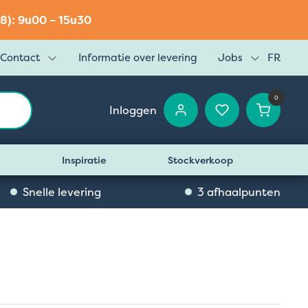
8): 9u00 – 15u30
Contact
Informatie over levering
Jobs
FR
0
Inloggen
Inspiratie
Stockverkoop
Snelle levering
3 afhaalpunten