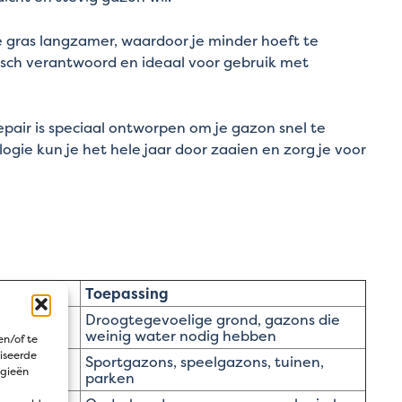
e gras langzamer, waardoor je minder hoeft te
isch verantwoord en ideaal voor gebruik met
Repair is speciaal ontworpen om je gazon snel te
logie kun je het hele jaar door zaaien en zorg je voor
Toepassing
tendig,
Droogtegevoelige grond, gazons die
weinig water nodig hebben
en/of te
iseerde
d, bestand
Sportgazons, speelgazons, tuinen,
ogieën
parken