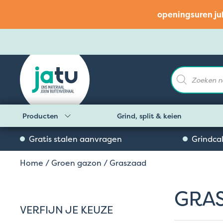
openingsuren ju
Producten
zoeken
Producten
Grind, split & keien
Gratis stalen aanvragen
Grindca
Home
/
Groen gazon
/ Graszaad
GRA
VERFIJN JE KEUZE