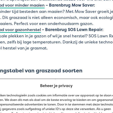
ad voor minder maaien
– Barenbrug Mow Saver:
minder tijd besteden aan maaien? Met Mow Saver groeit j
 Dit graszaad is niet alleen economisch, maar ook ecolog
aaiers. Perfect voor een onderhoudsarm gazon.
ad voor gazonherstel
– Barenbrug SOS Lawn Repair:
kale plekken in je gazon of wil je snel herstel? SOS Lawn 
len, zelfs bij lage temperaturen. Dankzij de unieke techno
l herstel van je grasmat.
kingstabel van graszaad soorten
Eigenschappen
Beheer je privacy
Diepe worteling, droogtebes
blijft groen
iken technologieën zoals cookies om informatie over uw apparaat op te slaan 
n. We doen dit met als doel om de beste ervaring te bieden en om gepersonal
Snelkiemend, zelfherstellen
RPR
epersonaliseerde advertenties te tonen. Door in te stemmen met deze technol
tegen betreding
j gegevens zoals surfgedrag of unieke ID's op deze site verwerken. Als u geen