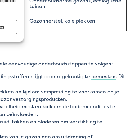
 maaien,
Onderhoudsarme gazons, ecologische
 bepaalde
tuinen
koude
et hele
Gazonherstel, kale plekken
es
kele eenvoudige onderhoudsstappen te volgen:
ingsstoffen krijgt door regelmatig te
bemesten
. Dit
kken op tijd om verspreiding te voorkomen en je
 gazonverzorgingsproducten.
eveelheid mest en
kalk
om de bodemcondities te
zon beïnvloeden.
ruid, takken en bladeren om verstikking te
ten van je gazon aan om uitdroging of