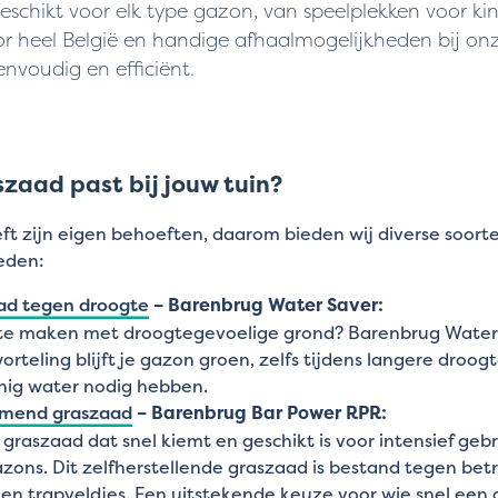
eschikt voor elk type gazon, van speelplekken voor 
or heel België en handige afhaalmogelijkheden bij on
nvoudig en efficiënt.
zaad past bij jouw tuin?
eft zijn eigen behoeften, daarom bieden wij diverse soor
eden:
ad tegen droogte
– Barenbrug Water Saver:
te maken met droogtegevoelige grond? Barenbrug Water Sa
orteling blijft je gazon groen, zelfs tijdens langere droog
nig water nodig hebben.
emend graszaad
– Barenbrug Bar Power RPR:
 graszaad dat snel kiemt en geschikt is voor intensief ge
zons. Dit zelfherstellende graszaad is bestand tegen betre
en trapveldjes. Een uitstekende keuze voor wie snel een d