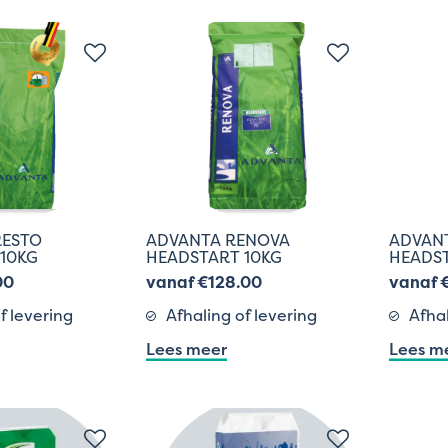
RESTO
ADVANTA RENOVA
ADVANT
10KG
HEADSTART 10KG
HEADST
00
vanaf €128.00
vanaf 
f levering
Afhaling of levering
Afhal
Lees meer
Lees m