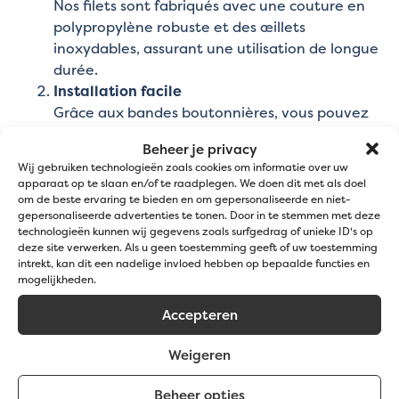
Nos filets sont fabriqués avec une couture en
polypropylène robuste et des œillets
inoxydables, assurant une utilisation de longue
durée.
Installation facile
Grâce aux bandes boutonnières, vous pouvez
fixer les filets rapidement et facilement à votre
Beheer je privacy
clôture existante.
Wij gebruiken technologieën zoals cookies om informatie over uw
Intimité et protection
apparaat op te slaan en/of te raadplegen. We doen dit met als doel
Ces filets offrent jusqu'à 90% de réduction de
om de beste ervaring te bieden en om gepersonaliseerde en niet-
gepersonaliseerde advertenties te tonen. Door in te stemmen met deze
la visibilité, ce qui les rend idéaux pour
technologieën kunnen wij gegevens zoals surfgedrag of unieke ID's op
protéger les jardins privés et les terrains.
deze site verwerken. Als u geen toestemming geeft of uw toestemming
Choix de couleurs
intrekt, kan dit een nadelige invloed hebben op bepaalde functies en
mogelijkheden.
Disponible en noir standard et sur commande
en vert.
Accepteren
Weigeren
Spécifications
Beheer opties