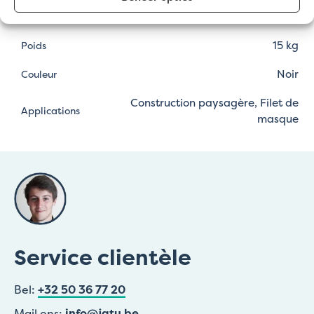
1,80m x 50m
Dimensions
15 kg
Poids
Noir
Couleur
Construction paysagère, Filet de
Applications
masque
Service clientèle
Bel:
+32 50 36 77 20
Mail ons:
info@jatu.be