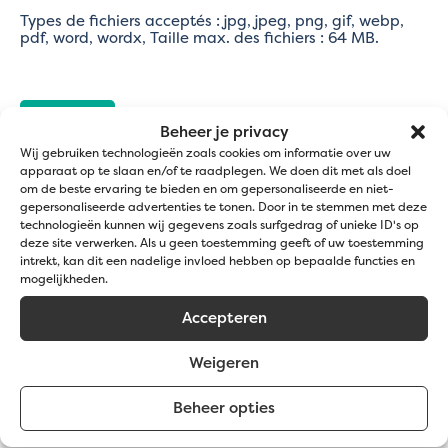
Types de fichiers acceptés : jpg, jpeg, png, gif, webp,
pdf, word, wordx, Taille max. des fichiers : 64 MB.
CAPTCHA
Beheer je privacy
Wij gebruiken technologieën zoals cookies om informatie over uw
apparaat op te slaan en/of te raadplegen. We doen dit met als doel
om de beste ervaring te bieden en om gepersonaliseerde en niet-
gepersonaliseerde advertenties te tonen. Door in te stemmen met deze
technologieën kunnen wij gegevens zoals surfgedrag of unieke ID's op
deze site verwerken. Als u geen toestemming geeft of uw toestemming
AFFINEZ VOTRE CHOIX
intrekt, kan dit een nadelige invloed hebben op bepaalde functies en
mogelijkheden.
Accepteren
Applications
Weigeren
Construction paysagère
Filet de masque
Beheer opties