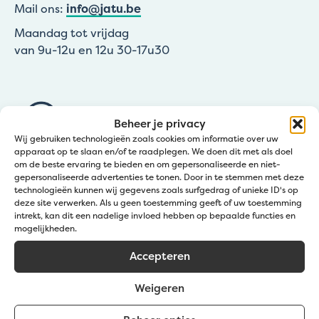
Mail ons:
info@jatu.be
Maandag tot vrijdag
van 9u-12u en 12u 30-17u30
Beheer je privacy
Wij gebruiken technologieën zoals cookies om informatie over uw
apparaat op te slaan en/of te raadplegen. We doen dit met als doel
om de beste ervaring te bieden en om gepersonaliseerde en niet-
gepersonaliseerde advertenties te tonen. Door in te stemmen met deze
Arrêter par Jatu
technologieën kunnen wij gegevens zoals surfgedrag of unieke ID's op
deze site verwerken. Als u geen toestemming geeft of uw toestemming
intrekt, kan dit een nadelige invloed hebben op bepaalde functies en
Zedelgem (Service clientèle Jatu)
mogelijkheden.
Groenestraat 139a
Accepteren
Wevelgem (Point de collecte Gravelart)
Weigeren
Zuidstraat 20
Lochrsiti (Point de collecte De Witte)