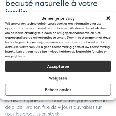
beauté naturelle à votre
jardin
Beheer je privacy
Les pierres brutes et les galets décoratifs sont un
Wij gebruiken technologieën zoals cookies om informatie over uw
apparaat op te slaan en/of te raadplegen. We doen dit met als doel
choix polyvalent pour divers projets de jardin. Du
om de beste ervaring te bieden en om gepersonaliseerde en niet-
remplissage des gabions à leur utilisation
gepersonaliseerde advertenties te tonen. Door in te stemmen met deze
technologieën kunnen wij gegevens zoals surfgedrag of unieke ID's op
comme couverture de sol décorative ou accent
deze site verwerken. Als u geen toestemming geeft of uw toestemming
dans le jardin avant.
intrekt, kan dit een nadelige invloed hebben op bepaalde functies en
mogelijkheden.
Pour une couverture de sol efficace, nous
Accepteren
conseillons une couche d’au moins 10 cm pour
éviter la visibilité du feutre anti-racines.
Weigeren
Découvrez la facilité de commander en ligne
Beheer opties
chez Jatu et profitez de notre service de
livraison rapide dans toute la Belgique, avec un
délai de livraison fixe de 4 jours ouvrables sur
tous les produits en stock.