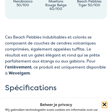
Nerobianco
Moellons
Beach Pebbles
50/100
Rouge Belge
Tiger 50/100
60/100
Ces Beach Pebbles indubitables et colorés se
composent de couches de cendres volcaniques
comprimées, également appelées tuffite. Le
résultat est un galet élégant et rond qui se prête
parfaitement aux étangs ou aux gabions. Pour
l'enlèvement
, ce produit est uniquement disponible
à
Wevelgem
.
Spécifications
Beige, Orange, Rouge
Couleur
Beheer je privacy
Wij gebruiken technologieën zoals cookies om informatie over uw
1600 kg/m³
Poids spécifique