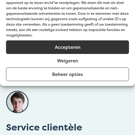
apparaat op te slaan en/of te raadplegen. We doen dit met als doel
om de beste ervaring te bieden en om gepersonaliseerde en niet-
Taille minimale du
gepersonaliseerde advertenties te tonen. Door in te stemmen met deze
50
gravier (mm)
technologieën kunnen wij gegevens zoals surfgedrag of unieke ID's op
deze site verwerken. Als u geen toestemming geeft of uw toestemming
Taille maximale du
intrekt, kan dit een nadelige invloed hebben op bepaalde functies en
100
mogelijkheden.
gravier (mm)
Accepteren
Galets de mer
Type de gravier
Bord d'éclaboussure, Bordure
Weigeren
Applications
ornementale, Couvre-sol, Gabions
Beheer opties
Service clientèle