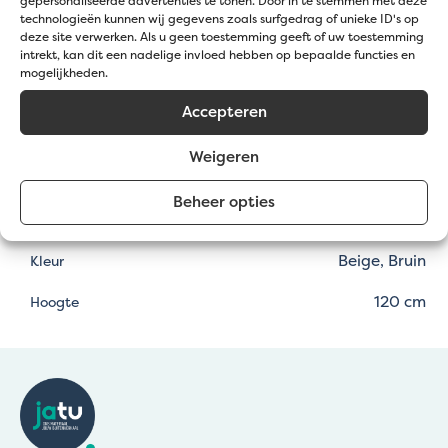
gepersonaliseerde advertenties te tonen. Door in te stemmen met deze
tuinindeling. Creëer een veilige toegang voor
technologieën kunnen wij gegevens zoals surfgedrag of unieke ID's op
kinderen, bescherm je bloemen en planten, of geef
deze site verwerken. Als u geen toestemming geeft of uw toestemming
intrekt, kan dit een nadelige invloed hebben op bepaalde functies en
je tuin gewoon een mooie, afgewerkte look met
mogelijkheden.
deze natuurlijke poort.
Accepteren
Specificaties
Weigeren
Kastanje hout en gegalvaniseerd
Beheer opties
Materiaal
staal
Beige, Bruin
Kleur
120 cm
Hoogte