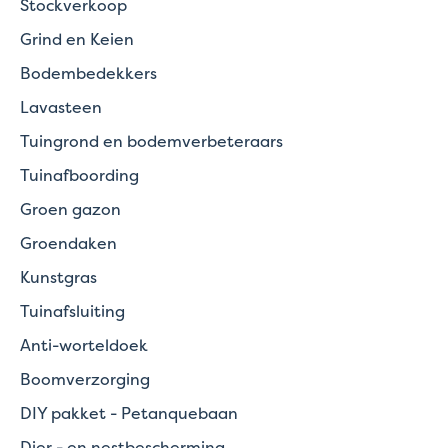
Stockverkoop
Grind en Keien
Bodembedekkers
Lavasteen
Tuingrond en bodemverbeteraars
Tuinafboording
Groen gazon
Groendaken
Kunstgras
Tuinafsluiting
Anti-worteldoek
Boomverzorging
DIY pakket - Petanquebaan
Dier - en nestbescherming