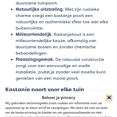
duurzame tuinpoort.
Natuurlijke uitstraling
: Met zijn rustieke
charme voegt een kastanje poort een
natuurlijke en authentieke sfeer toe aan elke
buitenruimte.
Milieuvriendelijk
: Kastanjehout is een
milieuvriendelijke keuze, afkomstig van
duurzame bossen en zonder chemische
behandelingen.
Plaatsingsgemak
: De robuuste constructie
zorgt voor een eenvoudige en snelle
installatie, zodat je zonder veel moeite kunt
genieten van een mooie poort.
Kastanje poort voor elke tuin
Beheer je privacy
Of je nu een grote tuin hebt of een kleiner
Wij gebruiken technologieën zoals cookies om informatie over uw
buitengebied, onze kastanje poort is flexibel en
apparaat op te slaan en/of te raadplegen. We doen dit met als doel
om de beste ervaring te bieden en om gepersonaliseerde en niet-
eenvoudig te installeren, geschikt voor elke