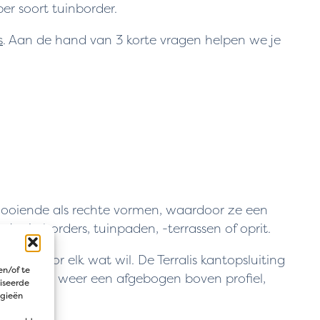
er soort tuinborder.
s
. Aan de hand van 3 korte vragen helpen we je
looiende als rechte vormen, waardoor ze een
e sierborders, tuinpaden, -terrassen of oprit.
s er voor elk wat wil. De Terralis kantopsluiting
en/of te
 heeft dan weer een afgebogen boven profiel,
iseerde
ogieën