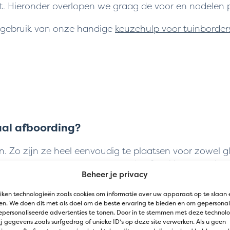
t. Hieronder overlopen we graag de voor en nadelen p
n gebruik van onze handige
keuzehulp voor tuinborder
aal afboording?
. Zo zijn ze heel eenvoudig te plaatsen voor zowel g
orgen ze voor een ongeëvenaarde afwerkingsgraad van j
Beheer je privacy
enstaal, gegalvaniseerd of zwarte poederlak. Hierdoor i
iken technologieën zoals cookies om informatie over uw apparaat op te slaan 
 heel eenvoudig kan plaatsen. De ECCOborder Easyfix
n. We doen dit met als doel om de beste ervaring te bieden en om gepersonal
n.
epersonaliseerde advertenties te tonen. Door in te stemmen met deze technol
j gegevens zoals surfgedrag of unieke ID's op deze site verwerken. Als u geen