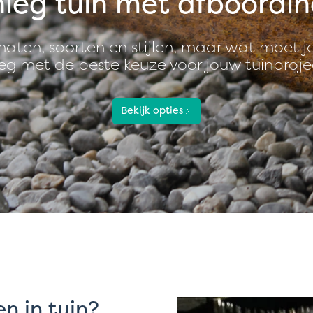
leg tuin met afboordi
rmaten, soorten en stijlen, maar wat moet 
g met de beste keuze voor jouw tuinproje
Bekijk opties
n in tuin?