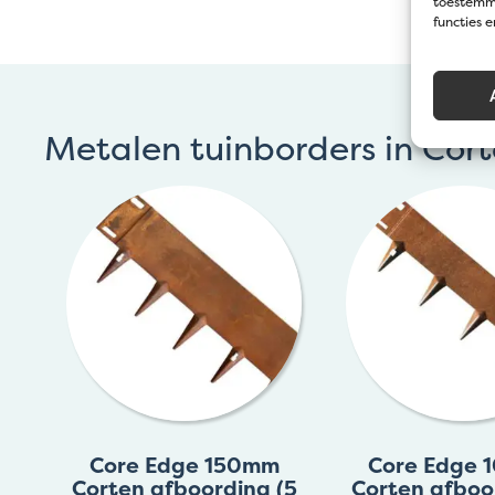
toestemmi
functies 
Metalen tuinborders in Cort
Core Edge 150mm
Core Edge
Corten afboording (5
Corten afboo