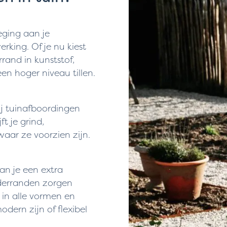
eging aan je
erking. Of je nu kiest
rand in kunststof,
en hoger niveau tillen.
ij tuinafboordingen
t je grind,
aar ze voorzien zijn.
an je een extra
rderranden zorgen
in alle vormen en
dern zijn of flexibel