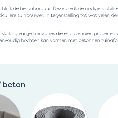
 blijft de betonborduur. Deze biedt de nodige stabilite
articuliere tuinbouwer. In tegenstelling tot wat vele
sluiting van je tuinzones die er bovendien proper en v
je eenvoudig bochten kan vormen met betonnen tuinaf
f beton