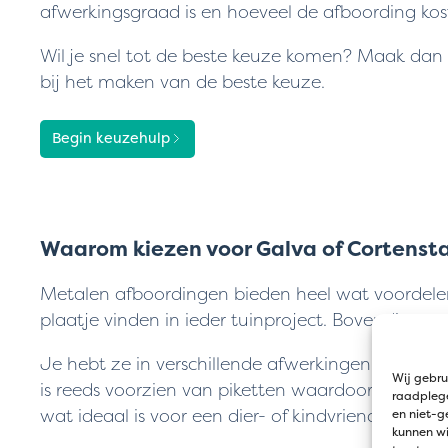
afwerkingsgraad is en hoeveel de afboording kos
Wil je snel tot de beste keuze komen? Maak da
bij het maken van de beste keuze.
Begin keuzehulp
Waarom kiezen voor Galva of Cortenst
Metalen afboordingen bieden heel wat voordelen
plaatje vinden in ieder tuinproject. Bovendien z
Je hebt ze in verschillende afwerkingen zoals cort
Wij gebru
is reeds voorzien van piketten waardoor je deze
raadplege
wat ideaal is voor een dier- of kindvriendelijke tui
en niet-g
kunnen wi