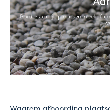
Aan
Borders kan je plaatsen in vele fo
we
Waarom afboording plaatse