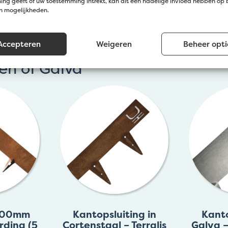
ng geeft of uw toestemming intrekt, kan dit een nadelige invloed hebben op
en mogelijkheden.
Accepteren
Weigeren
Beheer opti
en of Galva
 100mm
Kantopsluiting in
Kanto
rding (5
Cortenstaal – Terralis
Galva –