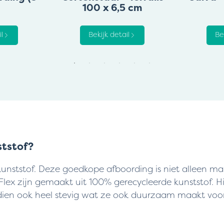
100 x 6,5 cm
l
Bekijk detail
Be
ststof?
unststof. Deze goedkope afboording is niet alleen mak
lex zijn gemaakt uit 100% gerecycleerde kunststof. H
en ook heel stevig wat ze ook duurzaam maakt voor 