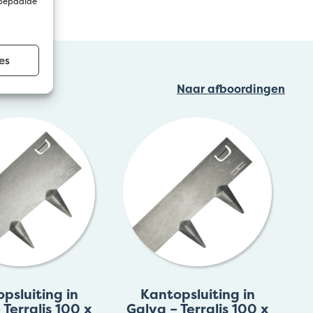
 bepaalde
es
Naar afboordingen
psluiting in
Kantopsluiting in
 Terralis 100 x
Galva – Terralis 100 x
G