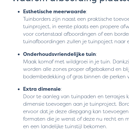
Esthetische meerwaarde
:
Tuinborders zijn naast een praktische toevo
tuinproject, in eerste plaats een propere afw
voor cortenstaal afboordingen of een border
tuinafboordingen zullen je tuinpoject naar e
Onderhoudsvriendelijke tuin
:
Maak komaf met wildgroei in je tuin. Dankz
worden alle zones proper afgebakend en blijf
bodembedekking of gras binnen de perken w
Extra dimensie
:
Door te aanleg van tuinpaden en terrasjes k
dimensie toevoegen aan je tuinproject. Bo
ervoor dat je deze diepgang kan toevoegen 
formaten die je wenst of deze nu recht en mo
en een landelijke tuinstijl bekomen.