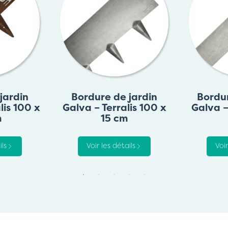
jardin
Bordure de jardin
Bordur
lis 100 x
Galva – Terralis 100 x
Galva –
m
15 cm
ils
Voir les détails
Voir