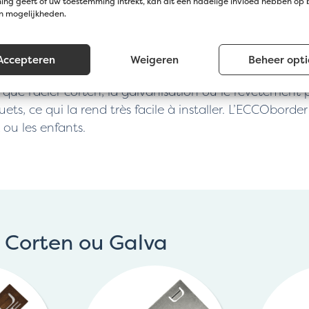
ng geeft of uw toestemming intrekt, kan dit een nadelige invloed hebben op
en mogelijkheden.
antages. Par exemple, elles sont très faciles à install
l à tout projet de jardin. En outre, elles confèrent un
Accepteren
Weigeren
Beheer opti
les que l’acier corten, la galvanisation ou le revêtement
ts, ce qui la rend très facile à installer. L’ECCOborder 
 ou les enfants.
l Corten ou Galva