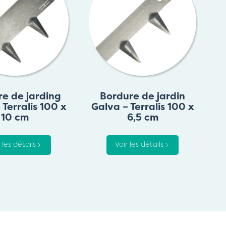
e de jarding
Bordure de jardin
 Terralis 100 x
Galva – Terralis 100 x
C
10 cm
6,5 cm
 les détails
Voir les détails