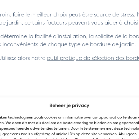
din, faire le meilleur choix peut être source de stres
 de jardin, certains facteurs peuvent vous aider à chois
termine la facilité d’installation, la solidité de la bor
s inconvénients de chaque type de bordure de jardin.
tilisez alors notre
outil pratique de sélection des bord
Beheer je privacy
iken technologieën zoals cookies om informatie over uw apparaat op te slaan 
n. We doen dit met als doel om de beste ervaring te bieden en om gepersonal
epersonaliseerde advertenties te tonen. Door in te stemmen met deze technol
j gegevens zoals surfgedrag of unieke ID's op deze site verwerken. Als u geen
alva ou Corten ?