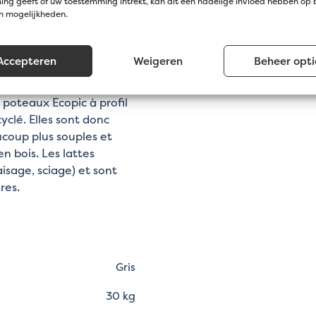
pour créer un bord de
ng geeft of uw toestemming intrekt, kan dit een nadelige invloed hebben op
en mogelijkheden.
res de bassin
Accepteren
Weigeren
Beheer opti
 poteaux Ecopic à profil
yclé. Elles sont donc
ucoup plus souples et
n bois. Les lattes
isage, sciage) et sont
res.
Gris
30 kg