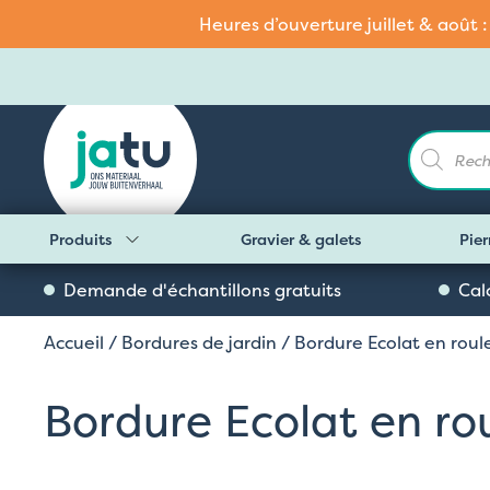
Heures d’ouverture juillet & août 
Recherch
de
produits
Produits
Gravier & galets
Pier
Demande d'échantillons gratuits
Cal
Accueil
/
Bordures de jardin
/ Bordure Ecolat en roul
Bordure Ecolat en ro