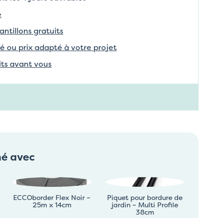
e
tillons gratuits
é ou prix adapté à votre projet
aits avant vous
né avec
ECCOborder Flex Noir –
Piquet pour bordure de
25m x 14cm
jardin – Multi Profile
38cm