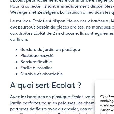
Pour la collecte, ils sont immédiatement disponibles
Wevelgem et Zedelgem. La livraison a lieu dans les q
Le rouleau Ecolat est disponible en deux hauteurs, 1
avez surtout besoin de pièces droites, ne manquez p
aux droites Ecolat de 2 m chacune. Ils sont égalemen
ou 19 cm.
Bordure de jardin en plastique
Plastique recyclé
Bordure flexible
Facile à installer
Durable et abordable
A quoi sert Ecolat ?
Avec les bordures en plastique Ecolat, vous pouvez 
Wij gebru
raadplege
jardin parfaites pour les pelouses, les chemins de jard
en niet-g
parterres de fleurs avec du gravier, des cailloux, des
kunnen wi