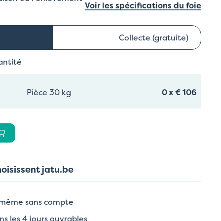
Voir les spécifications du foie
Collecte (gratuite)
antité
Pièce 30 kg
0
x
€ 106
hoisissent jatu.be
 même sans compte
ns les 4 jours ouvrables