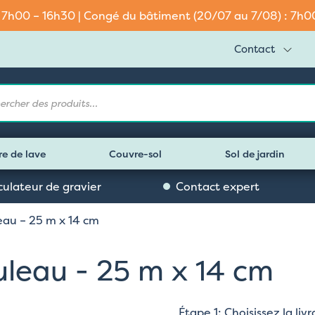
: 7h00 – 16h30 | Congé du bâtiment (20/07 au 7/08) : 7h00 
Contact
e
re de lave
Couvre-sol
Sol de jardin
culateur de gravier
Contact expert
eau – 25 m x 14 cm
uleau - 25 m x 14 cm
Étape 1: Choisissez la li