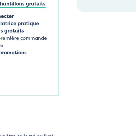
antillons gratuits
necter
latrice pratique
s gratuits
 première commande
ne
promotions
 être collecté ou livré.