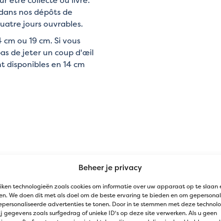
 dans nos dépôts de
uatre jours ouvrables.
4 cm ou 19 cm. Si vous
as de jeter un coup d'œil
t disponibles en 14 cm
Beheer je privacy
créer des bordures de
iken technologieën zoals cookies om informatie over uw apparaat op te slaan 
n. We doen dit met als doel om de beste ervaring te bieden en om gepersonal
in, les bordures et les
epersonaliseerde advertenties te tonen. Door in te stemmen met deze technol
 écorces ou des
j gegevens zoals surfgedrag of unieke ID's op deze site verwerken. Als u geen