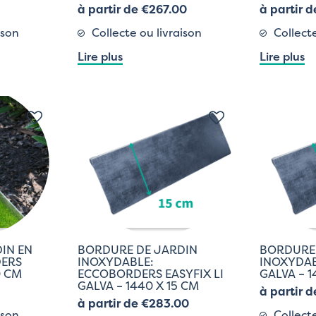
à partir de €267.00
à partir 
ison
Collecte ou livraison
Collecte
Lire plus
Lire plus
IN EN
BORDURE DE JARDIN
BORDURE
DERS
INOXYDABLE:
INOXYDAB
0 CM
ECCOBORDERS EASYFIX LI
GALVA – 1
GALVA – 1440 X 15 CM
à partir 
à partir de €283.00
ison
Collecte