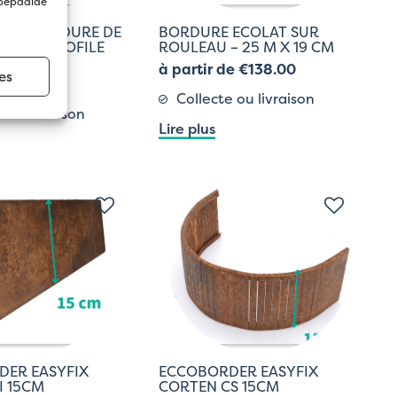
 bepaalde
OUR BORDURE DE
BORDURE ECOLAT SUR
 MULTI PROFILE
ROULEAU – 25 M X 19 CM
à partir de €138.00
es
de €2.00
Collecte ou livraison
 ou livraison
Lire plus
DER EASYFIX
ECCOBORDER EASYFIX
I 15CM
CORTEN CS 15CM