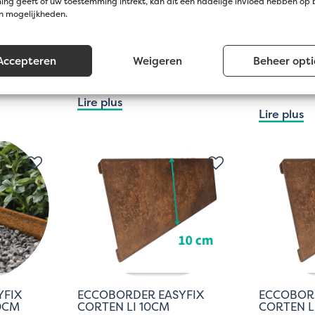
ng geeft of uw toestemming intrekt, kan dit een nadelige invloed hebben op
en mogelijkheden.
 NOIR –
ECCOBORDER FLEX PANEL
PIQUET P
NOIR – 2.4M X 14CM
JARDIN –
38CM
0
à partir de €15.00
Accepteren
Weigeren
Beheer opti
à partir 
ison
Collecte ou livraison
Collecte
Lire plus
Lire plus
YFIX
ECCOBORDER EASYFIX
ECCOBOR
10CM
CORTEN LI 10CM
CORTEN L