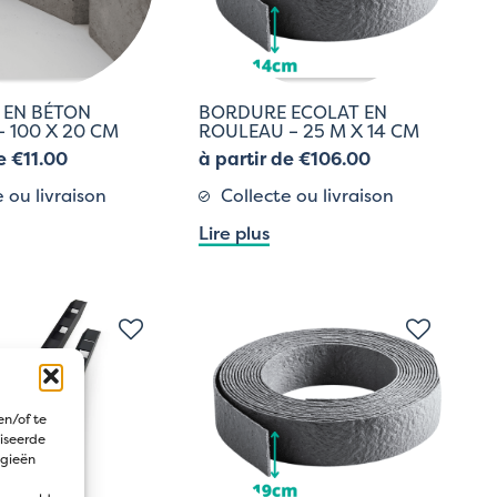
 EN BÉTON
BORDURE ECOLAT EN
– 100 X 20 CM
ROULEAU – 25 M X 14 CM
e €11.00
à partir de €106.00
 ou livraison
Collecte ou livraison
Lire plus
en/of te
iseerde
ogieën