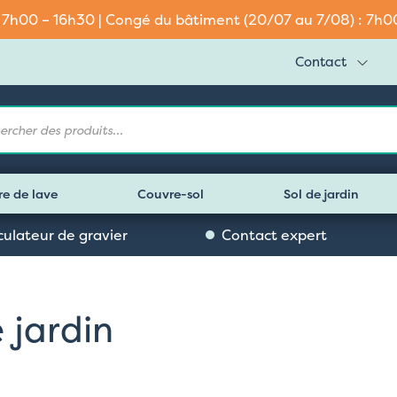
: 7h00 – 16h30 | Congé du bâtiment (20/07 au 7/08) : 7h00 
Contact
e
re de lave
Couvre-sol
Sol de jardin
culateur de gravier
Contact expert
 jardin