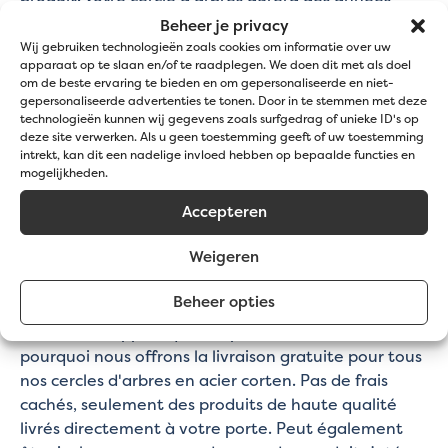
sans nécessiter beaucoup d'entretien.
Beheer je privacy
Protection de vos arbres
Wij gebruiken technologieën zoals cookies om informatie over uw
apparaat op te slaan en/of te raadplegen. We doen dit met als doel
om de beste ervaring te bieden en om gepersonaliseerde en niet-
gepersonaliseerde advertenties te tonen. Door in te stemmen met deze
Le cercle d'arbre en acier Corten agit comme une
technologieën kunnen wij gegevens zoals surfgedrag of unieke ID's op
barrière protectrice autour de vos arbres. Il évite les
deze site verwerken. Als u geen toestemming geeft of uw toestemming
dommages causés par les tondeuses et les tailleuses
intrekt, kan dit een nadelige invloed hebben op bepaalde functies en
mogelijkheden.
et empêche les mauvaises herbes d'envahir l'espace
de croissance de vos arbres. Il en résulte des arbres
Accepteren
plus sains, plus beaux et plus florissants.
Livraison gratuite
Weigeren
Beheer opties
Chez Jatu, nous croyons qu'il est important d'offrir
le meilleur rapport qualité-prix à nos clients. C'est
pourquoi nous offrons la livraison gratuite pour tous
nos cercles d'arbres en acier corten. Pas de frais
cachés, seulement des produits de haute qualité
livrés directement à votre porte. Peut également