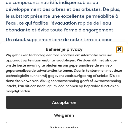
de composants nutritifs indispensables au
développement des arbres et des arbustes. De plus,
le substrat présente une excellente perméabilité à
l'eau, ce qui facilite l'évacuation rapide de l'eau
abondante et évite toute forme d'engorgement.
Un atout supplémentaire de notre terreau pour
arbres réside dans l'environnement optimal qu'il
Beheer je privacy
offre à la progression des arbres et arbustes. Le
Wij gebruiken technologieën zoals cookies om informatie over uw
substrat constitue une base stable pour les racines
apparaat op te slaan en/of te raadplegen. We doen dit met als doel
om de beste ervaring te bieden en om gepersonaliseerde en niet-
de ces cultures, favorisant leur plein
gepersonaliseerde advertenties te tonen. Door in te stemmen met deze
développement. Il en résulte des arbres et arbustes
technologieën kunnen wij gegevens zoals surfgedrag of unieke ID's op
sains et vigoureux qui résistent à toutes les
deze site verwerken. Als u geen toestemming geeft of uw toestemming
intrekt, kan dit een nadelige invloed hebben op bepaalde functies en
conditions.
mogelijkheden.
Accepteren
Spécifications
Weigeren