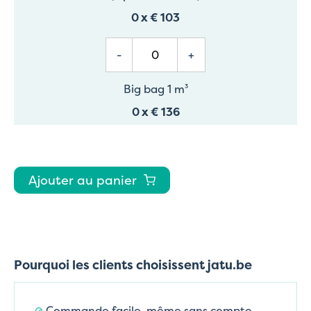
0
x
€ 103
-
+
Big bag 1 m³
0
x
€ 136
Ajouter au panier
Pourquoi les clients choisissent jatu.be
Commande facile, même sans compte