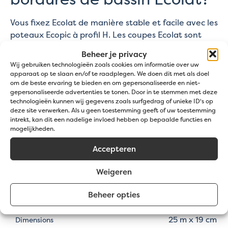
Vous fixez Ecolat de manière stable et facile avec les
poteaux Ecopic à profil H. Les coupes Ecolat sont
fabriquées en plastique recyclé. Elles sont donc
Beheer je privacy
meilleures pour l'environnement, plus durables,
Wij gebruiken technologieën zoals cookies om informatie over uw
beaucoup plus souples et mieux adaptées aux
apparaat op te slaan en/of te raadplegen. We doen dit met als doel
formes ondulées que les lattes en bois. Les lattes
om de beste ervaring te bieden en om gepersonaliseerde en niet-
gepersonaliseerde advertenties te tonen. Door in te stemmen met deze
peuvent être travaillées comme du bois (perçage,
technologieën kunnen wij gegevens zoals surfgedrag of unieke ID's op
fraisage, sciage) et sont disponibles en gris avec
deze site verwerken. Als u geen toestemming geeft of uw toestemming
différentes nuances et textures.
intrekt, kan dit een nadelige invloed hebben op bepaalde functies en
mogelijkheden.
Spécifications
Accepteren
Weigeren
Gris
Couleur
Beheer opties
40 kg
Poids
25 m x 19 cm
Dimensions