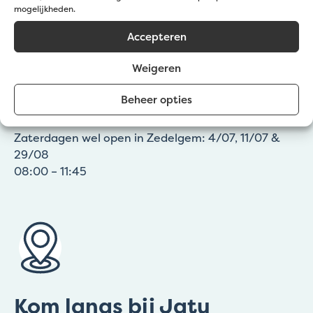
Mail ons:
info@jatu.be
mogelijkheden.
Zomeruren:
Accepteren
☀️1 – 19 juli & 8 – 31 augustus
Weigeren
🕖 09:00 – 12:00 | 12:30 – 16:30 uur
☀️20 juli – 7 augustus
Beheer opties
🕖 09:00 – 12:00 | 12:30 – 15:30 uur
Zaterdagen wel open in Zedelgem: 4/07, 11/07 &
29/08
08:00 – 11:45
Kom langs bij Jatu