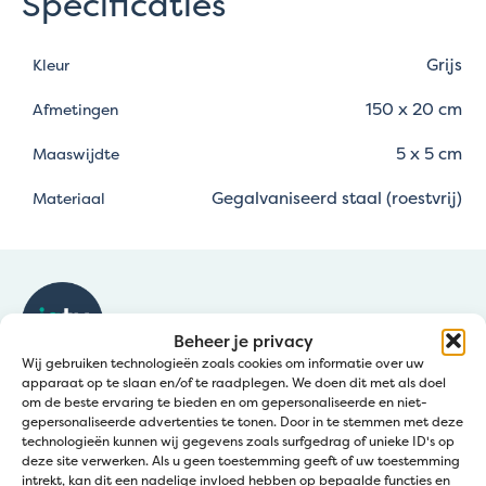
Specificaties
Grijs
Kleur
150 x 20 cm
Afmetingen
5 x 5 cm
Maaswijdte
Gegalvaniseerd staal (roestvrij)
Materiaal
Beheer je privacy
Wij gebruiken technologieën zoals cookies om informatie over uw
apparaat op te slaan en/of te raadplegen. We doen dit met als doel
Klantendienst
om de beste ervaring te bieden en om gepersonaliseerde en niet-
gepersonaliseerde advertenties te tonen. Door in te stemmen met deze
technologieën kunnen wij gegevens zoals surfgedrag of unieke ID's op
Bel:
+32 50 36 77 20
deze site verwerken. Als u geen toestemming geeft of uw toestemming
intrekt, kan dit een nadelige invloed hebben op bepaalde functies en