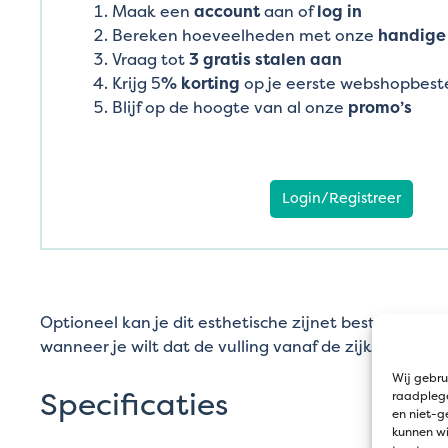
Maak een
account
aan of
log in
Bereken hoeveelheden met onze
handige 
Vraag tot
3 gratis stalen aan
Krijg 5
% korting
op je eerste webshopbeste
Blijf op de hoogte van al onze
promo’s
Login/Registreer
Optioneel kan je dit esthetische zijnet bestellen. Dit
wanneer je wilt dat de vulling vanaf de zijkant zicht
Wij gebru
Specificaties
raadplege
en niet-g
kunnen wi