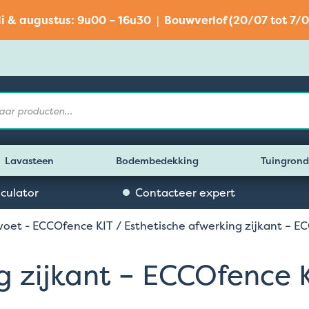
li & augustus: 9u00 – 16u30 | Bouwverlof (20/07 tot 7/0
Lavasteen
Bodembedekking
Tuingrond
lculator
Contacteer expert
voet - ECCOfence KIT
/ Esthetische afwerking zijkant – E
g zijkant – ECCOfence 