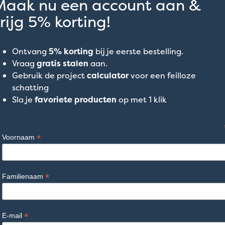
Maak nu een account aan &
rijg 5% korting!
Ontvang
5% korting
bij je eerste bestelling.
Vraag
gratis stalen
aan.
Gebruik de project
calculator
voor een feilloze
schatting
Sla je
favoriete producten
op met 1 klik
*
Voornaam
*
Familienaam
*
E-mail