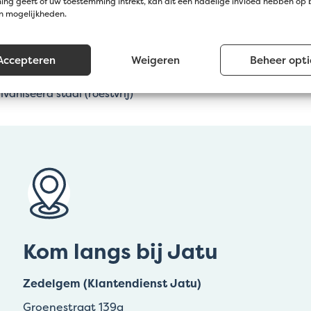
ng geeft of uw toestemming intrekt, kan dit een nadelige invloed hebben op
Grijs
en mogelijkheden.
100 x 20 cm
Accepteren
Weigeren
Beheer opti
5 x 5 cm
vaniseerd staal (roestvrij)
Kom langs bij Jatu
Zedelgem (Klantendienst Jatu)
Groenestraat 139a