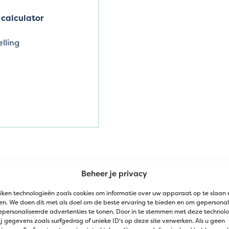
calculator
lling
 heb je alleen nodig
Beheer je privacy
baar moet zijn.
iken technologieën zoals cookies om informatie over uw apparaat op te slaan 
n. We doen dit met als doel om de beste ervaring te bieden en om gepersonal
epersonaliseerde advertenties te tonen. Door in te stemmen met deze technol
j gegevens zoals surfgedrag of unieke ID's op deze site verwerken. Als u geen