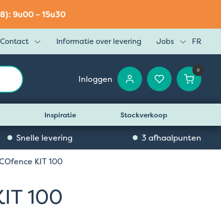
8): 9u00 – 15u30
Contact
Informatie over levering
Jobs
FR
0
Inloggen
Inspiratie
Stockverkoop
Snelle levering
3 afhaalpunten
CCOfence KIT 100
KIT 100