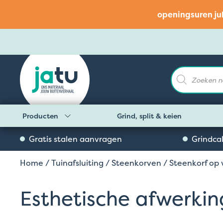
openingsuren ju
Producten
zoeken
Producten
Grind, split & keien
Gratis stalen aanvragen
Grindca
Home
/
Tuinafsluiting
/
Steenkorven
/
Steenkorf op 
Esthetische afwerkin