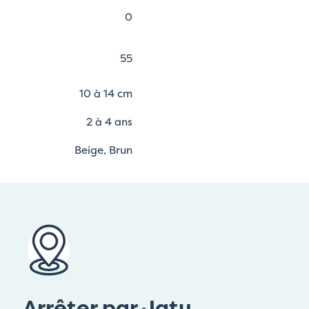
0
55
10 à 14 cm
2 à 4 ans
Beige, Brun
Arrêter par Jatu