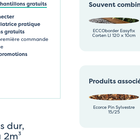
Souvent combi
antillons gratuits
necter
latrice pratique
ECCOborder Easyfix
s gratuits
Corten LI 120 x 10cm
 première commande
ne
promotions
Produits associ
Ecorce Pin Sylvestre
15/25
s dur,
à 2m³