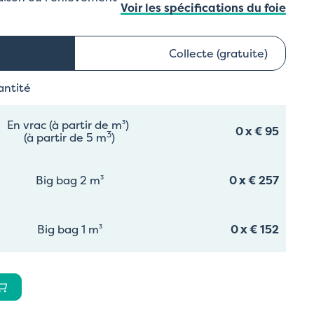
Voir les spécifications du foie
Collecte (gratuite)
antité
En vrac (à partir de m³)
0
x
€ 95
3
(à partir de 5 m
)
Big bag 2 m³
0
x
€ 257
Big bag 1 m³
0
x
€ 152