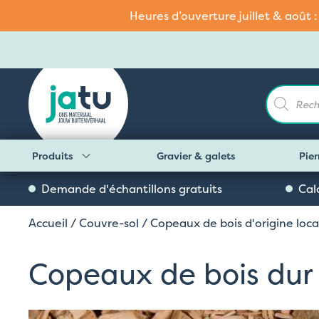
Heures d’ouverture juillet & août 
Recherch
de
produits
Produits
Gravier & galets
Pier
Demande d'échantillons gratuits
Cal
Accueil
/
Couvre-sol
/
Copeaux de bois d'origine loca
Copeaux de bois dur d