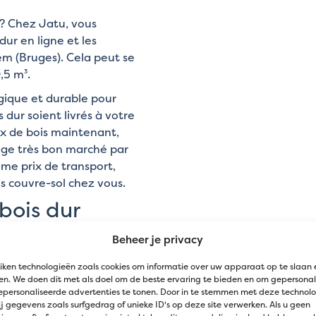
? Chez Jatu, vous
r en ligne et les
 (Bruges). Cela peut se
,5 m³.
ogique et durable pour
 dur soient livrés à votre
x de bois maintenant,
age très bon marché par
ême prix de transport,
es couvre-sol chez vous.
bois dur
Beheer je privacy
belges
avec un
bon
La
taille du copeau
varie
iken technologieën zoals cookies om informatie over uw apparaat op te slaan 
n. We doen dit met als doel om de beste ervaring te bieden en om gepersonal
epersonaliseerde advertenties te tonen. Door in te stemmen met deze technol
ne A, Châtaignier,
j gegevens zoals surfgedrag of unieke ID's op deze site verwerken. Als u geen