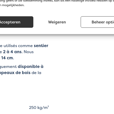
vertes non acidulées. Ceci
ng geeft of uw toestemming intrekt, kan dit een nadelige invloed hebben op
en mogelijkheden.
e verte existante. En
sion des copeaux de bois
te que la décomposition
Accepteren
Weigeren
Beheer opti
vez pas à
illus Arbix aussi souvent
re utilisés comme
sentier
de
2 à 4 ans
. Nous
 14 cm
.
niquement
disponible à
opeaux de bois
de la
250 kg/m³