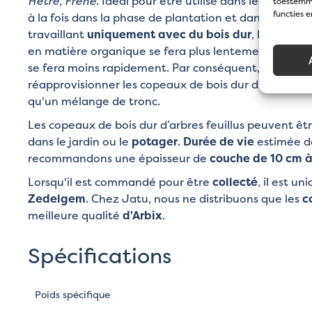
Hêtre, Frêne
. Idéal pour être utilisé dans les zones 
toestemmi
functies 
à la fois dans la phase de plantation et dans une zon
travaillant
uniquement avec du bois dur
, la conver
en matière organique se fera plus lentement, de sor
se fera moins rapidement. Par conséquent, vous n'a
réapprovisionner les copeaux de bois dur d’arbres feu
qu'un mélange de tronc.
Les copeaux de bois dur d’arbres feuillus peuvent êt
dans le jardin ou le
potager
.
Durée de vie
estimée 
recommandons une épaisseur de
couche de 10 cm à
Lorsqu'il est commandé pour être
collecté
, il est u
Zedelgem
. Chez Jatu, nous ne distribuons que les
c
meilleure qualité
d'Arbix
.
Spécifications
Poids spécifique