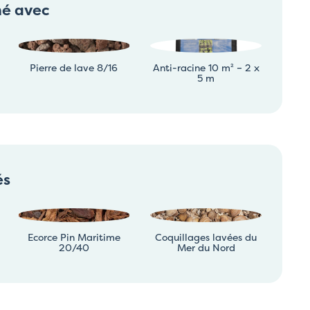
né avec
Pierre de lave 8/16
Anti-racine 10 m² – 2 x
5 m
és
Ecorce Pin Maritime
Coquillages lavées du
20/40
Mer du Nord