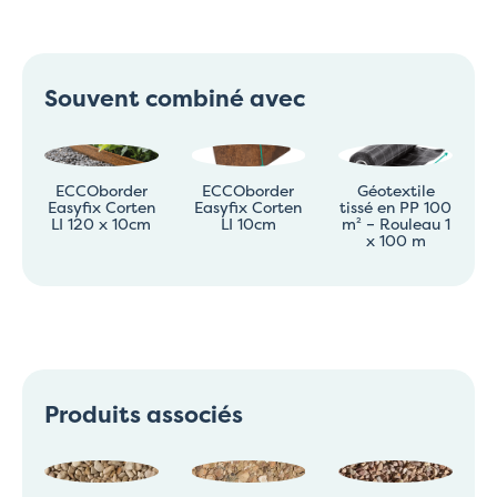
Souvent combiné avec
ECCOborder
ECCOborder
Géotextile
Easyfix Corten
Easyfix Corten
tissé en PP 100
LI 120 x 10cm
LI 10cm
m² – Rouleau 1
x 100 m
Produits associés