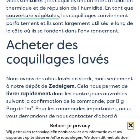
vides sanitaires ; les coquilles ont un effet d'isolation
thermique et de répulsion de l'humidité. En tant que
couverture végétales
, les coquillages conviennent
parfaitement et ils sont largement utilisés le long de
la côte où ils se fondent dans l'environnement.
Acheter des
coquillages lavés
Nous avons des obus lavés en stock, mais seulement
à notre dépôt de
Zedelgem
. Cela nous permet de
livrer rapidement
dans les quatre jours ouvrables
suivant la confirmation de la commande, par Big
Bag de 1m³. Pour les commandes importantes, nous
vous demandons de nous contacter d'abord à
info@jatu.be. Ils sont
immédiatement disponibles
Beheer je privacy
pour la collecte dans notre dépôt à Zedelgem.
Wij gebruiken technologieën zoals cookies om informatie over uw
apparaat op te slaan en/of te raadplegen. We doen dit met als doel