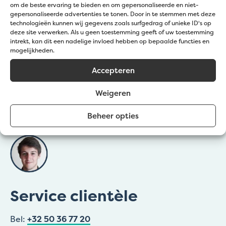
om de beste ervaring te bieden en om gepersonaliseerde en niet-
Spécifications
gepersonaliseerde advertenties te tonen. Door in te stemmen met deze
technologieën kunnen wij gegevens zoals surfgedrag of unieke ID's op
deze site verwerken. Als u geen toestemming geeft of uw toestemming
intrekt, kan dit een nadelige invloed hebben op bepaalde functies en
1100 kg/m³
Poids spécifique
mogelijkheden.
Beige, Brun
Couleur
Accepteren
Bordure de plantes, Bordure
Applications
Weigeren
ornementale, Sentiers, Terrasses
Beheer opties
Service clientèle
Bel:
+32 50 36 77 20