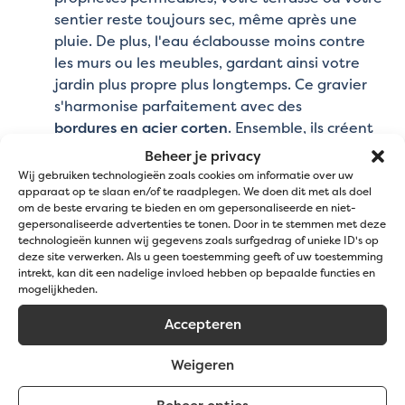
sentier reste toujours sec, même après une
pluie. De plus, l'eau éclabousse moins contre
les murs ou les meubles, gardant ainsi votre
jardin plus propre plus longtemps. Ce gravier
s'harmonise parfaitement avec des
bordures en acier corten
. Ensemble, ils créent
une ambiance chaleureuse et rustique grâce à
Beheer je privacy
leurs couleurs et à leur caractère naturel.
Wij gebruiken technologieën zoals cookies om informatie over uw
apparaat op te slaan en/of te raadplegen. We doen dit met als doel
Béton désactivé
: Le gravier de château 4/10
om de beste ervaring te bieden en om gepersonaliseerde en niet-
peut également être utilisé dans le béton
gepersonaliseerde advertenties te tonen. Door in te stemmen met deze
désactivé. Ce type de béton est souvent utilisé
technologieën kunnen wij gegevens zoals surfgedrag of unieke ID's op
deze site verwerken. Als u geen toestemming geeft of uw toestemming
pour des surfaces décoratives, telles que les
intrekt, kan dit een nadelige invloed hebben op bepaalde functies en
allées et les sentiers. Le gravier est incorporé
mogelijkheden.
dans le béton, ce qui donne une finition
robuste mais élégante avec un aspect naturel.
Accepteren
Quelle quantité de gravier de château
Weigeren
4/10 me faut-il ?