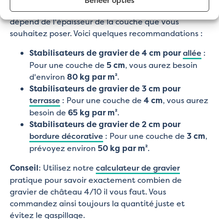
Beheer opties
La quantité de gravier dont vous avez besoin
dépend de l'épaisseur de la couche que vous
souhaitez poser. Voici quelques recommandations :
Stabilisateurs de gravier de 4 cm pour
allée
:
Pour une couche de
5 cm
, vous aurez besoin
d'environ
80 kg par m²
.
Stabilisateurs de gravier de 3 cm pour
terrasse
: Pour une couche de
4 cm
, vous aurez
besoin de
65 kg par m²
.
Stabilisateurs de gravier de 2 cm pour
bordure décorative
: Pour une couche de
3 cm
,
prévoyez environ
50 kg par m²
.
Conseil
: Utilisez notre
calculateur de gravier
pratique pour savoir exactement combien de
gravier de château 4/10 il vous faut. Vous
commandez ainsi toujours la quantité juste et
évitez le gaspillage.