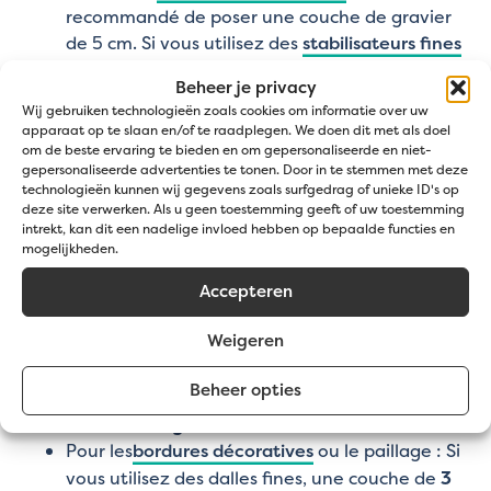
recommandé de poser une couche de gravier
de 5 cm. Si vous utilisez des
stabilisateurs fines
pour stabiliser le gravier, une épaisseur de 3 cm
Beheer je privacy
suffira.
Wij gebruiken technologieën zoals cookies om informatie over uw
apparaat op te slaan en/of te raadplegen. We doen dit met als doel
Quelle quantité de gravier me faut-il ?
om de beste ervaring te bieden en om gepersonaliseerde en niet-
gepersonaliseerde advertenties te tonen. Door in te stemmen met deze
technologieën kunnen wij gegevens zoals surfgedrag of unieke ID's op
Pour différentes applications, vous avez besoin
deze site verwerken. Als u geen toestemming geeft of uw toestemming
d'une quantité spécifique de gravier. Nous vous
intrekt, kan dit een nadelige invloed hebben op bepaalde functies en
aidons volontiers à le calculer avec notre
mogelijkheden.
calculateur de gravier
:
Accepteren
Pour les
allées
: Utilisez une couche de gravier
Weigeren
de
5 cm
, soit environ
80 kg/m²
.
Pour les
terrasses
et les chemins de jardin :
Beheer opties
Utilisez une couche de gravier de
4 cm
, soit
environ
65 kg/m²
.
Pour les
bordures décoratives
ou le paillage : Si
vous utilisez des dalles fines, une couche de
3