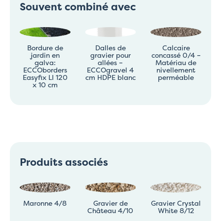
Souvent combiné avec
Bordure de
Dalles de
Calcaire
jardin en
gravier pour
concassé 0/4 –
galva:
allées –
Matériau de
ECCOborders
ECCOgravel 4
nivellement
Easyfix LI 120
cm HDPE blanc
perméable
x 10 cm
Produits associés
Maronne 4/8
Gravier de
Gravier Crystal
Château 4/10
White 8/12