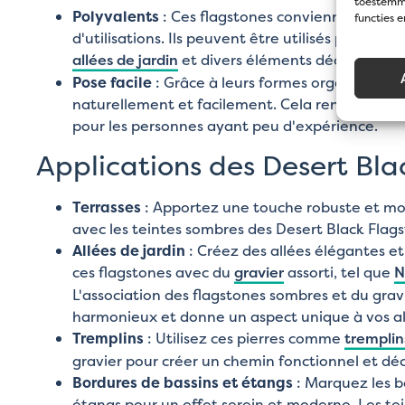
toestemmi
Polyvalents
: Ces flagstones conviennent à u
functies 
d'utilisations. Ils peuvent être utilisés pour les t
allées de jardin
et divers éléments décoratifs dan
Pose facile
: Grâce à leurs formes organiques, l
naturellement et facilement. Cela rend leur in
pour les personnes ayant peu d'expérience.
Applications des Desert Bla
Terrasses
: Apportez une touche robuste et mo
avec les teintes sombres des Desert Black Flag
Allées de jardin
: Créez des allées élégantes e
ces flagstones avec du
gravier
assorti, tel que
N
L'association des flagstones sombres et du gra
harmonieux et donne un aspect unique à vos all
Tremplins
: Utilisez ces pierres comme
tremplin
gravier pour créer un chemin fonctionnel et déc
Bordures de bassins et étangs
: Marquez les b
étangs pour un effet serein et moderne. Les te