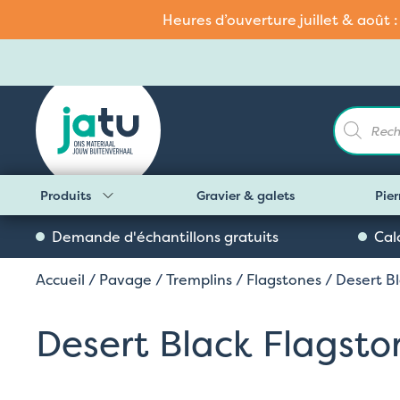
Heures d’ouverture juillet & août 
Recherch
de
produits
Produits
Gravier & galets
Pier
Demande d'échantillons gratuits
Cal
Accueil
/
Pavage
/
Tremplins
/
Flagstones
/ Desert B
Desert Black Flagsto