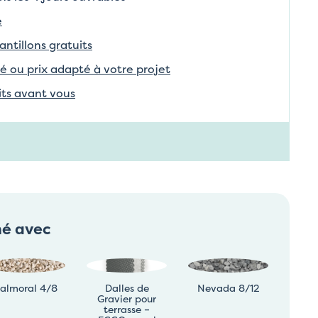
e
tillons gratuits
é ou prix adapté à votre projet
aits avant vous
né avec
almoral 4/8
Dalles de
Nevada 8/12
Gravier pour
terrasse –