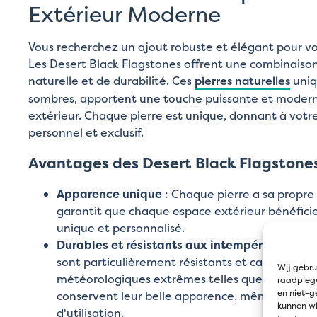
Extérieur Moderne
Vous recherchez un ajout robuste et élégant pour vot
Les Desert Black Flagstones offrent une combinaiso
naturelle et de durabilité. Ces
pierres naturelles
uniq
sombres, apportent une touche puissante et modern
extérieur. Chaque pierre est unique, donnant à votr
personnel et exclusif.
Avantages des Desert Black Flagstone
Apparence unique
: Chaque pierre a sa propre
garantit que chaque espace extérieur bénéfici
unique et personnalisé.
Durables et résistants aux intempéries
: Les 
sont particulièrement résistants et capables de
Wij gebru
météorologiques extrêmes telles que le gel et le 
raadplege
en niet-g
conservent leur belle apparence, même après
kunnen wi
d'utilisation.