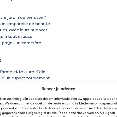
re jardin ou terrasse ?
n intemporelle de beauté
ues, avec leurs nuances
e à tout espace
e projet un caractère
s
 forme et texture. Cela
e d'un aspect totalement
Beheer je privacy
Desert Black Flagstones
 supporter des conditions
iken technologieën zoals cookies om informatie over uw apparaat op te slaan 
soleil intense. Ils
n. We doen dit met als doel om de beste ervaring te bieden en om gepersonal
epersonaliseerde advertenties te tonen. Door in te stemmen met deze technol
 de nombreuses années
j gegevens zoals surfgedrag of unieke ID's op deze site verwerken. Als u geen