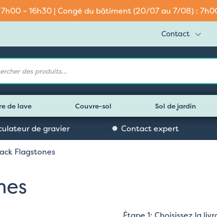
: 7h00 – 16h30 | Congé du bâtiment (20/07 au 7/08) : 7h00 
Contact
e
re de lave
Couvre-sol
Sol de jardin
culateur de gravier
Contact expert
lack Flagstones
nes
Étape 1: Choisissez la li