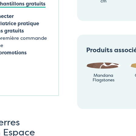
cm
antillons gratuits
necter
latrice pratique
s gratuits
 première commande
ne
Produits associ
promotions
Mandana
Flagstones
erres
n Espace