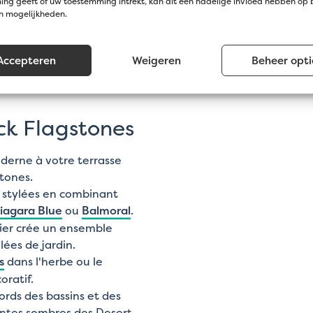
ng geeft of uw toestemming intrekt, kan dit een nadelige invloed hebben op
ne large gamme
en mogelijkheden.
errasses, les
s le jardin.
Accepteren
Weigeren
Beheer opti
es pierres s'emboîtent
stallation simple, même
ck Flagstones
derne à votre terrasse
stones.
t stylées en combinant
iagara Blue
ou
Balmoral
.
vier crée un ensemble
ées de jardin.
s
dans l'herbe ou le
oratif.
ords des bassins et des
intes sombres des Desert