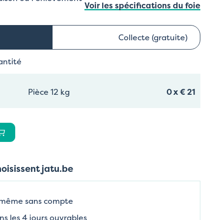
Voir les spécifications du foie
Collecte (gratuite)
antité
Pièce 12 kg
0
x
€ 21
hoisissent jatu.be
 même sans compte
ns les 4 jours ouvrables