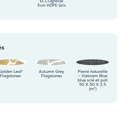
ECCOgravel
3cm HDPE Gris
és
Golden Leaf
Autumn Grey
Pierre naturelle
Flagstones
Flagstones
– Vietnam Blue
blue scié et poli
50 X 50 X 2.5
(m²)