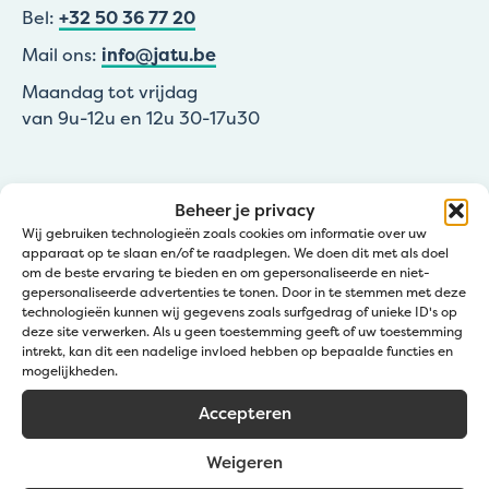
Bel:
+32 50 36 77 20
Mail ons:
info@jatu.be
Maandag tot vrijdag
van 9u-12u en 12u 30-17u30
Beheer je privacy
Wij gebruiken technologieën zoals cookies om informatie over uw
apparaat op te slaan en/of te raadplegen. We doen dit met als doel
om de beste ervaring te bieden en om gepersonaliseerde en niet-
gepersonaliseerde advertenties te tonen. Door in te stemmen met deze
technologieën kunnen wij gegevens zoals surfgedrag of unieke ID's op
Arrêter par Jatu
deze site verwerken. Als u geen toestemming geeft of uw toestemming
intrekt, kan dit een nadelige invloed hebben op bepaalde functies en
mogelijkheden.
Zedelgem (Service clientèle Jatu)
Accepteren
Groenestraat 139a
Wevelgem (Point de collecte Gravelart)
Weigeren