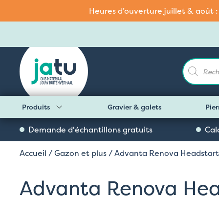
Heures d’ouverture juillet & août 
Recherch
de
produits
Produits
Gravier & galets
Pier
Demande d'échantillons gratuits
Cal
Accueil
/
Gazon et plus
/ Advanta Renova Headstart
Advanta Renova Hea