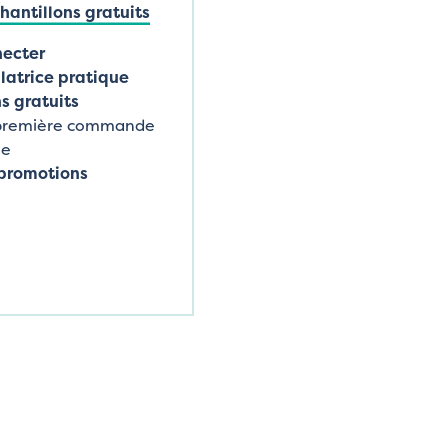
antillons gratuits
necter
latrice pratique
s gratuits
 première commande
ne
promotions