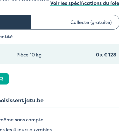
Voir les spécifications du foie
Collecte (gratuite)
antité
Pièce 10 kg
0
x
€ 128
hoisissent jatu.be
 même sans compte
ns les 4 jours ouvrables