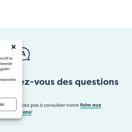
en/of te
iseerde
ogieën
Avez-vous des questions
 bepaalde
?
es
N’hésitez pas à consulter notre
foire aux
questions
!