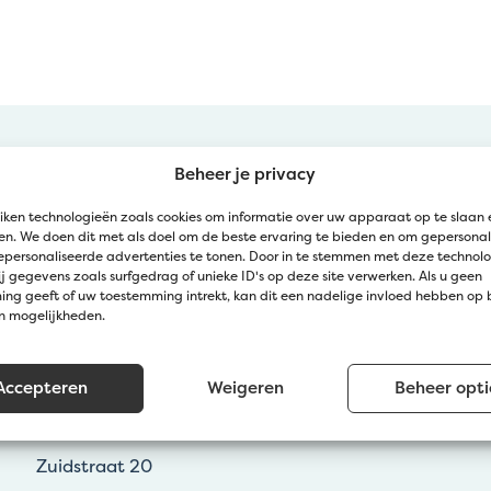
Beheer je privacy
iken technologieën zoals cookies om informatie over uw apparaat op te slaan 
n. We doen dit met als doel om de beste ervaring te bieden en om gepersonal
epersonaliseerde advertenties te tonen. Door in te stemmen met deze technol
j gegevens zoals surfgedrag of unieke ID's op deze site verwerken. Als u geen
Arrêter par Jatu
ng geeft of uw toestemming intrekt, kan dit een nadelige invloed hebben op
en mogelijkheden.
Zedelgem (Service clientèle Jatu)
Accepteren
Weigeren
Beheer opti
Groenestraat 139a
Wevelgem (Point de collecte Gravelart)
Zuidstraat 20