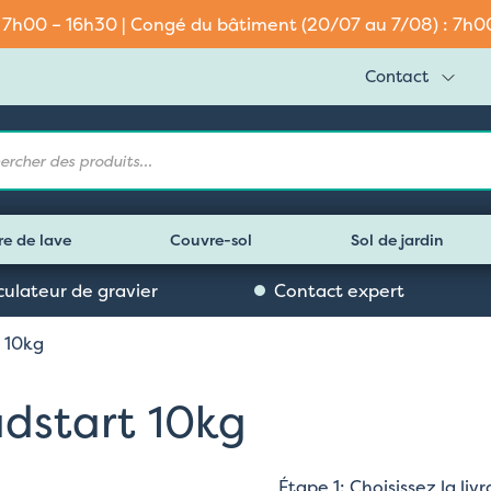
: 7h00 – 16h30 | Congé du bâtiment (20/07 au 7/08) : 7h00 
Contact
e
re de lave
Couvre-sol
Sol de jardin
culateur de gravier
Contact expert
 10kg
dstart 10kg
Étape 1: Choisissez la li