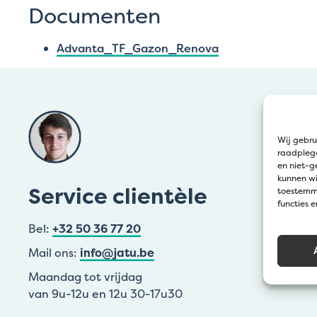
Documenten
Advanta_TF_Gazon_Renova
Wij gebru
raadplege
en niet-g
kunnen wi
Service clientèle
toestemmi
functies 
Bel:
+32 50 36 77 20
Mail ons:
info@jatu.be
Maandag tot vrijdag
van 9u-12u en 12u 30-17u30