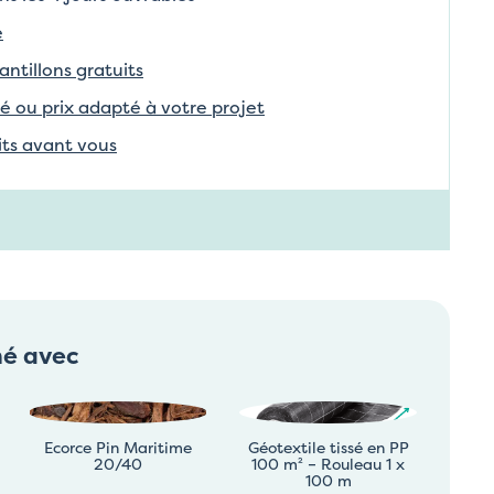
e
tillons gratuits
é ou prix adapté à votre projet
aits avant vous
né avec
Ecorce Pin Maritime
Géotextile tissé en PP
20/40
100 m² – Rouleau 1 x
100 m