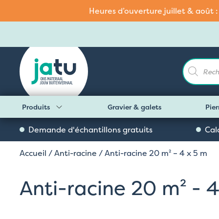
Heures d’ouverture juillet & août 
Recherch
de
produits
Produits
Gravier & galets
Pier
Demande d'échantillons gratuits
Cal
Accueil
/
Anti-racine
/ Anti-racine 20 m² – 4 x 5 m
Anti-racine 20 m² - 