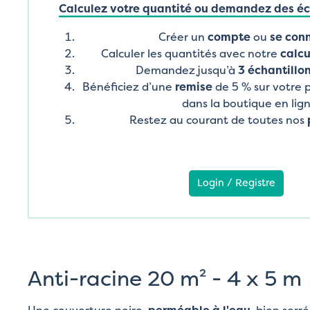
Calculez votre quantité ou demandez des éch
Créer un
compte
ou
se con
Calculer les quantités avec notre
calcu
Demandez jusqu’à
3 échantillon
Bénéficiez d’une
remise
de 5 % sur votre
dans la boutique en lig
Restez au courant de toutes nos
Login / Registre
Anti-racine 20 m² - 4 x 5 m
Une couverture noire,
perméable à l'eau
, bien serr