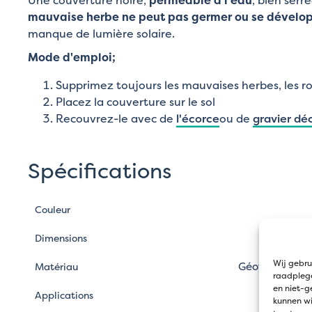
mauvaise herbe ne peut pas germer ou se dévelo
manque de lumière solaire.
Mode d'emploi;
Supprimez toujours les mauvaises herbes, les ro
Placez la couverture sur le sol
Recouvrez-le avec de
l'écorce
ou de
gravier déc
Spécifications
Couleur
Dimensions
Wij gebru
Géotextile tis
Matériau
raadplege
en niet-g
Bordur
Applications
kunnen wi