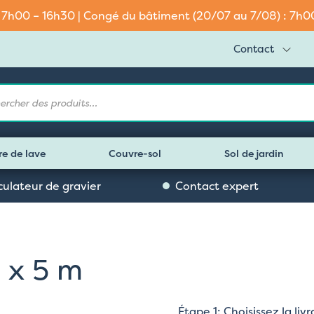
: 7h00 – 16h30 | Congé du bâtiment (20/07 au 7/08) : 7h00 
Contact
e
re de lave
Couvre-sol
Sol de jardin
culateur de gravier
Contact expert
4 x 5 m
Étape 1: Choisissez la li