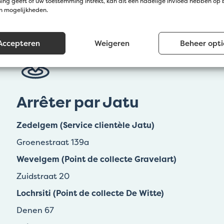
ng geeft of uw toestemming intrekt, kan dit een nadelige invloed hebben op
en mogelijkheden.
Accepteren
Weigeren
Beheer opti
Arrêter par Jatu
Zedelgem (Service clientèle Jatu)
Groenestraat 139a
Wevelgem (Point de collecte Gravelart)
Zuidstraat 20
Lochrsiti (Point de collecte De Witte)
Denen 67