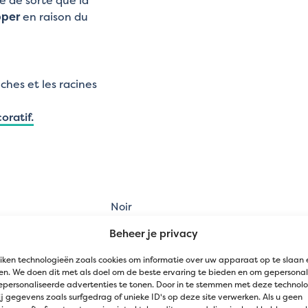
pper
en raison du
ches et les racines
oratif.
Noir
Beheer je privacy
4 x 5 m
iken technologieën zoals cookies om informatie over uw apparaat op te slaan 
sé perméable à l'eau en PP
n. We doen dit met als doel om de beste ervaring te bieden en om gepersonal
epersonaliseerde advertenties te tonen. Door in te stemmen met deze technol
e ornementale, Couvre-sol
j gegevens zoals surfgedrag of unieke ID's op deze site verwerken. Als u geen