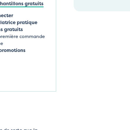
antillons gratuits
necter
latrice pratique
s gratuits
 première commande
ne
promotions
ée de sorte que la