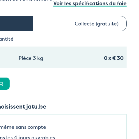
Voir les spécifications du foie
Collecte (gratuite)
antité
Pièce 3 kg
0
x
€ 30
hoisissent jatu.be
 même sans compte
ns les 4 jours ouvrables