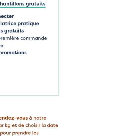
antillons gratuits
necter
latrice pratique
s gratuits
 première commande
ne
promotions
rendez-vous
à notre
r kg et de choisir la date
pour prendre les