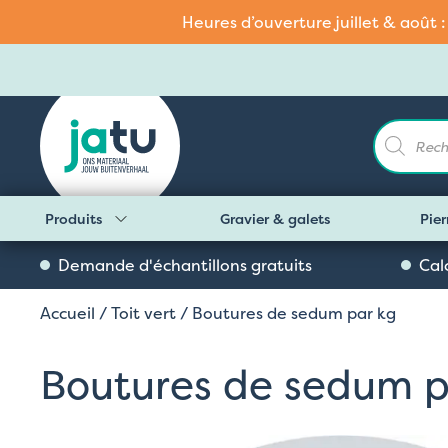
Heures d’ouverture juillet & août 
Recherch
de
produits
Produits
Gravier & galets
Pier
Demande d'échantillons gratuits
Cal
Accueil
/
Toit vert
/ Boutures de sedum par kg
Boutures de sedum p