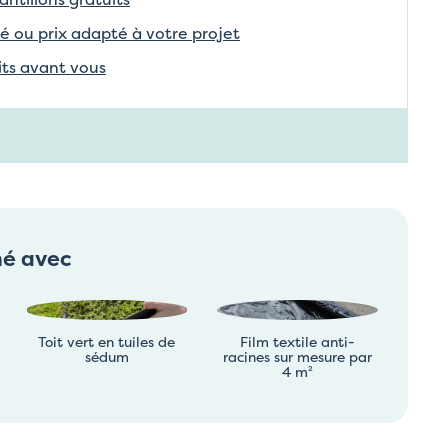
é ou prix adapté à votre projet
aits avant vous
né avec
Toit vert en tuiles de
Film textile anti-
sédum
racines sur mesure par
4 m²