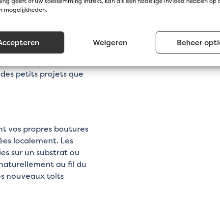
ng geeft of uw toestemming intrekt, kan dit een nadelige invloed hebben op
s toitures végétalisées.
en mogelijkheden.
é avec des boutures de
ue supplémentaire,
Accepteren
Weigeren
Beheer opti
égétalisés contribuent à
sions de CO₂.
 des petits projets que
nt vos propres boutures
ées localement. Les
s sur un substrat ou
aturellement au fil du
es nouveaux toits