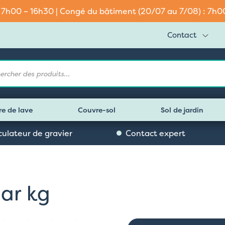
: 7h00 – 16h30 | Congé du bâtiment (20/07 au 7/08) : 7h00 
Contact
e
re de lave
Couvre-sol
Sol de jardin
culateur de gravier
Contact expert
ar kg