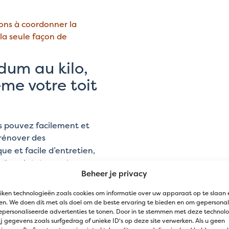
ons à coordonner la
 la seule façon de
dum au kilo,
me votre toit
s pouvez facilement et
rénover des
ue et facile d’entretien,
 diversité des couleurs et
Beheer je privacy
reste beau toute l’année.
iken technologieën zoals cookies om informatie over uw apparaat op te slaan 
n. We doen dit met als doel om de beste ervaring te bieden en om gepersonal
epersonaliseerde advertenties te tonen. Door in te stemmen met deze technol
site peu d’eau et peu
j gegevens zoals surfgedrag of unieke ID's op deze site verwerken. Als u geen