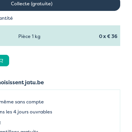
Collecte (gratuite)
antité
Pièce 1 kg
0
x
€ 36
hoisissent jatu.be
 même sans compte
ns les 4 jours ouvrables
e
tillons gratuits