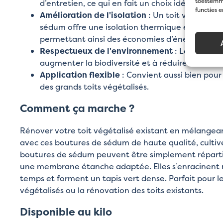
toestemmi
d’entretien, ce qui en fait un choix idéal pour le
functies 
Amélioration de l'isolation
: Un toit végétalis
sédum offre une isolation thermique et phoniq
permettant ainsi des économies d’énergie.
Respectueux de l'environnement
: Les toits v
augmenter la biodiversité et à réduire les émis
Application flexible
: Convient aussi bien pour
des grands toits végétalisés.
Comment ça marche ?
Rénover votre toit végétalisé existant en mélangea
avec ces boutures de sédum de haute qualité, cultiv
boutures de sédum peuvent être simplement répartie
une membrane étanche adaptée. Elles s’enracinent n
temps et forment un tapis vert dense. Parfait pour l
végétalisés ou la rénovation des toits existants.
Disponible au kilo