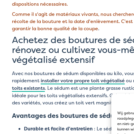
dispositions nécessaires.
Comme il s'agit de matériaux vivants, nous chercher
récolte de la bouture et la date d'enlèvement. C'est
garantir la bonne qualité de la coupe
.
Achetez des boutures de sé
rénovez ou cultivez vous-mê
végétalisé extensif
Avec nos boutures de sédum disponibles au kilo, vou
rapidement
installer votre propre toit végétalisé
ou 
toits existants
. Le sédum est une plante grasse rustiq
idéale pour les toits végétalisés extensifs. Grâce à la
des variétés, vous créez un toit vert magnifique qui 
Wij gebru
Avantages des boutures de sédum :
raadplege
en niet-g
Durable et facile d'entretien
: Le sédum néces
kunnen wi