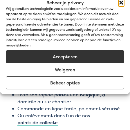
Fosses septiques
Beheer je privacy
Regards d’inspection
Wij gebruiken technologieën zoals cookies om informatie over uw
apparaat op te slaan en/of te raadplegen. We doen dit met als doel
Regards de drainage
om de beste ervaring te bieden en om gepersonaliseerde en niet-
gepersonaliseerde advertenties te tonen. Door in te stemmen met deze
Formats disponibles
technologieën kunnen wij gegevens zoals surfgedrag of unieke ID's op
deze site verwerken. Als u geen toestemming geeft of uw toestemming
Couvercle de regard 600 x 600 x 60 mm
intrekt, kan dit een nadelige invloed hebben op bepaalde functies en
mogelijkheden.
Couvercle de regard 500 x 500 x 60 mm (cette
page)
Accepteren
Couvercle de regard 400 x 400 x 60 mm
Couvercle de regard 300 x 300 x 60 mm
Weigeren
Livraison ou enlèvement
Beheer opties
Livraison rapide partout en Belgique, à
domicile ou sur chantier
Commande en ligne facile, paiement sécurisé
Ou enlèvement dans l’un de nos
points de collecte